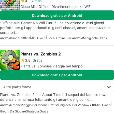
4.1
Gratis
Gioco Mini Offline: Divertimento senza WiFi
Download gratis per Android
"Offline Mini Game: No Wifi Fun" è una collezione di mini giochi
perfetta per gli appassionati di giochi classici, amanti dei puzzle e
cercatori…
Android
Giochi Offline
Mini Giochi
Giochi Offline Per Android
Minigiochi Gratis
Plants vs. Zombies 2
3.8
Gratis
Plants vs. Zombies viaggia nel tempo
Download gratis per Android
Altre piattaforme
Plants vs. Zombies 2: It's About Time è il sequel del famoso tower
defense che ha reso felici tanto gli amanti dei giochi di…
Android
iPhone
Viaggio Per Iphone Gratis
Minigiochi Per Windows 10
Mini Giochi
Giochi Da Giocare
Strategia Gratis