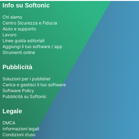
Info su Softonic
Chi siamo
Centro Sicurezza e Fiducia
Aiuto e supporto
Lavoro
Linee guida editoriali
Aggiungi il tuo software / app
Strumenti online
Pubblicità
Soluzioni per i publisher
Carica e gestisci il tuo software
Software Policy
Pubblicità su Softonic
Legale
DMCA
Informazioni legali
Condizioni d’uso