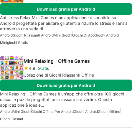
Download gratis per Android
Antistress Relax Mini Games è un'applicazione disponibile su
Android progettata per aiutare gli utenti a ridurre lo stress e l'ansia
attraverso una serie di…
Android
Giochi Rilassanti Android
Mini Giochi
Giochi Di App
Giochi Android
Minigiochi Gratis
Mini Relaxing - Offline Games
4.9
Gratis
Collezione di Giochi Rilassanti Offline
Download gratis per Android
Mini Relaxing - Offline Games è un'app che offre oltre 100 giochi
casual e puzzle progettati per rilassare e divertire. Questa
applicazione è ideale…
Android
Mini Giochi
Giochi Offline Per Android
Giochi Android
Giochi Offline
Giochi Casual