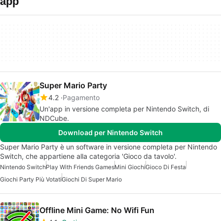
app
Super Mario Party
4.2
Pagamento
Un'app in versione completa per Nintendo Switch, di
NDCube.
Download per Nintendo Switch
Super Mario Party è un software in versione completa per Nintendo
Switch, che appartiene alla categoria 'Gioco da tavolo'.
Nintendo Switch
Play With Friends Games
Mini Giochi
Gioco Di Festa
Giochi Party Più Votati
Giochi Di Super Mario
Offline Mini Game: No Wifi Fun