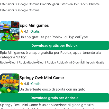
Estensioni Di Google Chrome Giochi
Migliori Estensioni Per Giochi Chrome
Estensioni Di Google Chrome
Epic Minigames
4.1
Gratis
Un'app gratuita per Roblox, di TypicalType.
Download gratis per Roblox
Epic Minigames è un'app gratuita per Roblox, appartenente alla
categoria 'Utility'.
Roblox
Giochi Roblox
Roblox
Giochi Roblox Roblox
Mini Giochi
Minigiochi Gratis
Springy Owl: Mini Game
4.5
Gratis
Un divertente gioco di abilità con un gufo
Download gratis per Android
Springy Owl: Mini Game è un'applicazione di gioco gratuita