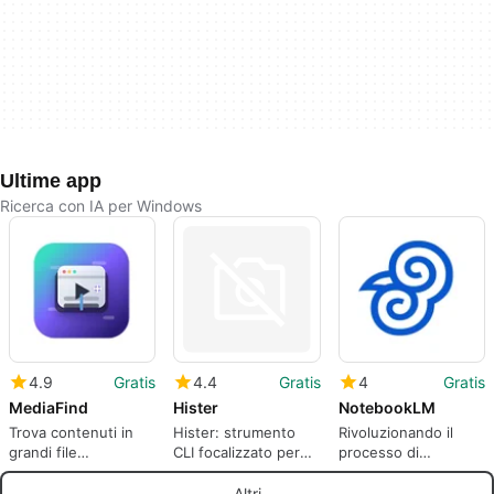
Ultime app
Ricerca con IA per Windows
4.9
Gratis
4.4
Gratis
4
Gratis
MediaFind
Hister
NotebookLM
Trova contenuti in
Hister: strumento
Rivoluzionando il
grandi file
CLI focalizzato per
processo di
multimediali
cronologie di
prendere appunti e
comandi persistenti
generare idee
Altri