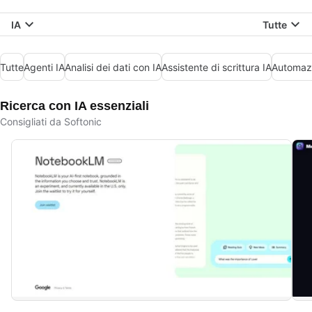
IA
Tutte
Tutte
Agenti IA
Analisi dei dati con IA
Assistente di scrittura IA
Automazi
Ricerca con IA essenziali
Consigliati da Softonic