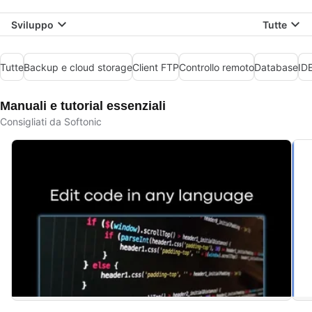
Sviluppo
Tutte
Tutte
Backup e cloud storage
Client FTP
Controllo remoto
Database
IDE
Manuali e tutorial essenziali
Consigliati da Softonic