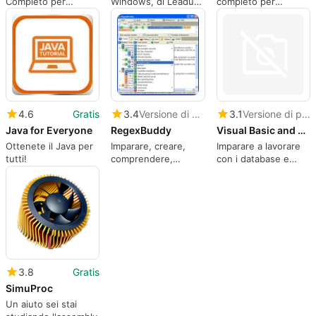
Completo per
Windows, di Leadum
completo per
Sviluppatori
Software.
Windows, di Jan
Goyvaerts.
4.6
Gratis
3.4
Versione di prova
3.1
Versione di prova
Java for Everyone
RegexBuddy
Visual Basic and Databases
Ottenete il Java per
Imparare, creare,
Imparare a lavorare
tutti!
comprendere,
con i database e
testare, utilizzare e
Visual Basic
salvare le
espressioni regolari.
3.8
Gratis
SimuProc
Un aiuto sei stai