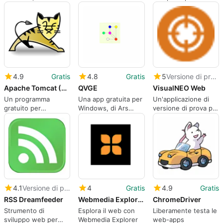
Software.
Sviluppo Web
4.9
Gratis
4.8
Gratis
5
Versione di prova
Apache Tomcat (64 bit)
QVGE
VisualNEO Web
Un programma
Una app gratuita per
Un'applicazione di
gratuito per
Windows, di Ars
versione di prova per
Windows, da The
Masiuk.
Windows, di sinlios-
Apache Software
soluciones-digitales.
Foundation.
4.1
Versione di prova
4
Gratis
4.9
Gratis
RSS Dreamfeeder
Webmedia Explorer
ChromeDriver
Strumento di
Esplora il web con
Liberamente testa le
sviluppo web per
Webmedia Explorer
web-apps