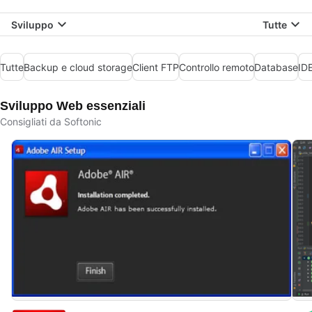
Sviluppo
Tutte
Tutte
Backup e cloud storage
Client FTP
Controllo remoto
Database
IDE
Sviluppo Web essenziali
Consigliati da Softonic