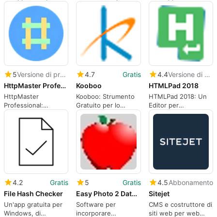
feed RSS
5
Versione di prova
4.7
Gratis
4.4
Versione di prova
HttpMaster Professional
Kooboo
HTMLPad 2018
HttpMaster
Kooboo: Strumento
HTMLPad 2018: Un
Professional:
Gratuito per lo
Editor per
Strumento per lo
Sviluppo Web
Sviluppatori Web
sviluppo web
4.2
Gratis
5
Gratis
4.5
Abbonamento
File Hash Checker
Easy Photo 2 Data URI
Sitejet
Un'app gratuita per
Software per
CMS e costruttore di
Windows, di
incorporare
siti web per web