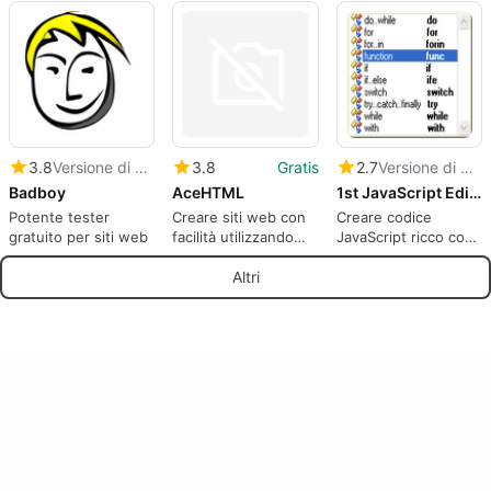
testare il codice
produttività.
essere influenzati
software.
Implementazione su
dal bug Cloudbleed
cloud e on-premise.
3.8
Versione di prova
3.8
Gratis
2.7
Versione di prova
Badboy
AceHTML
1st JavaScript Editor
Potente tester
Creare siti web con
Creare codice
gratuito per siti web
facilità utilizzando
JavaScript ricco con
questa raccolta di
facilità
strumenti
Altri