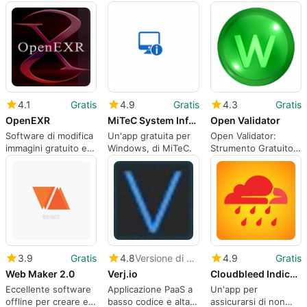
emoacht
facilmente immagini
designer.
in html.
4.1
Gratis
4.9
Gratis
4.3
Gratis
OpenEXR
MiTeC System Information X
Open Validator
Software di modifica
Un'app gratuita per
Open Validator:
immagini gratuito e
Windows, di MiTeC.
Strumento Gratuito
avanzato per uso
per Sviluppo Web
personale.
3.9
Gratis
4.8
Versione di prova
4.9
Gratis
Web Maker 2.0
Verj.io
Cloudbleed Indicator for Chrome
Eccellente software
Applicazione PaaS a
Un'app per
offline per creare e
basso codice e alta
assicurarsi di non