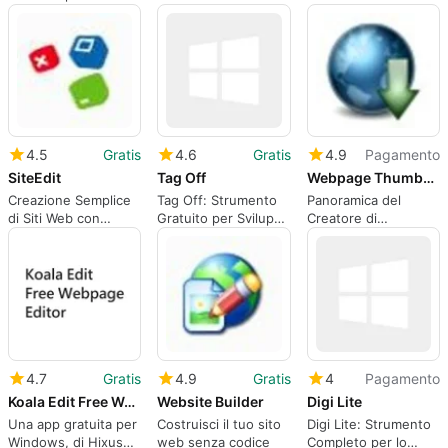
Principianti
Dreamweaver
Sito Web HTMeLd
4.5
Gratis
4.6
Gratis
4.9
Pagamento
SiteEdit
Tag Off
Webpage Thumbnail Creator
Creazione Semplice
Tag Off: Strumento
Panoramica del
di Siti Web con
Gratuito per Sviluppo
Creatore di
SiteEdit
Web
Anteprime della
Pagina Web
4.7
Gratis
4.9
Gratis
4
Pagamento
Koala Edit Free Webpage Editor
Website Builder
Digi Lite
Una app gratuita per
Costruisci il tuo sito
Digi Lite: Strumento
Windows, di Hixus
web senza codice
Completo per lo