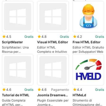
di posta di Outlook
in Autodesk Fusion
sviluppo web
4.5
Gratis
4.8
Gratis
4.2
Gratis
ScriptMaster
Visual HTML Editor
Free HTML Editor
ScriptMaster: Una
Editor HTML
Editor HTML Gratuito
Risorsa per
Completo e Intuitivo
per Sviluppatori Web
Sviluppatori Web
4.6
Gratis
4.6
Pagamento
4.4
Gratis
Tutorial de HTML
Joomla Dreamweaver Extension
HTMeLd
Guida Completa
Plugin Essenziale per
Strumento di
all'HTML per
Joomla e
Ottimizzazione del