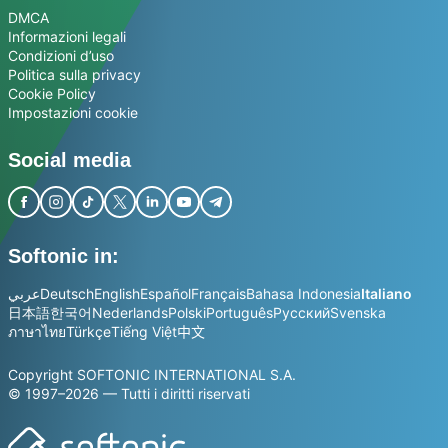
DMCA
Informazioni legali
Condizioni d’uso
Politica sulla privacy
Cookie Policy
Impostazioni cookie
Social media
Softonic in:
عربي
Deutsch
English
Español
Français
Bahasa Indonesia
Italiano
日本語
한국어
Nederlands
Polski
Português
Русский
Svenska
ภาษาไทย
Türkçe
Tiếng Việt
中文
Copyright SOFTONIC INTERNATIONAL S.A.
© 1997–2026 — Tutti i diritti riservati