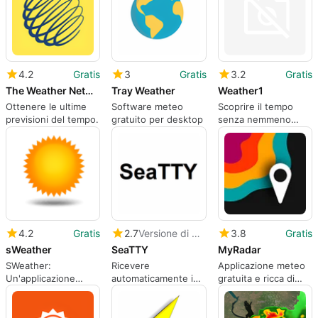
4.2
Gratis
3
Gratis
3.2
Gratis
The Weather Network
Tray Weather
Weather1
Ottenere le ultime
Software meteo
Scoprire il tempo
previsioni del tempo.
gratuito per desktop
senza nemmeno
guardare fuori dalla
finestra
4.2
Gratis
2.7
Versione di prova
3.8
Gratis
sWeather
SeaTTY
MyRadar
SWeather:
Ricevere
Applicazione meteo
Un'applicazione
automaticamente i
gratuita e ricca di
meteo gratuita per
bollettini e i grafici
funzioni
Windows
meteorologici