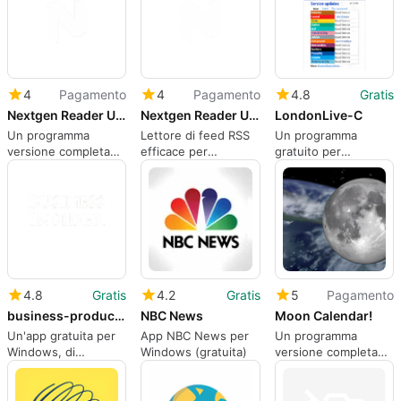
4
Pagamento
4
Pagamento
4.8
Gratis
Nextgen Reader UWP
Nextgen Reader UWP
LondonLive-C
Un programma
Lettore di feed RSS
Un programma
versione completa
efficace per
gratuito per
per Windows, di
computer personali
Windows
Next Matters.
4.8
Gratis
4.2
Gratis
5
Pagamento
business-productivity Insider
NBC News
Moon Calendar!
Un'app gratuita per
App NBC News per
Un programma
Windows, di
Windows (gratuita)
versione completa
business-
per Windows, di
productivity Insider
Rivolu Software
Inc.
Private Ltd.