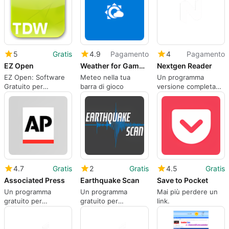
5
Gratis
4.9
Pagamento
4
Pagamento
EZ Open
Weather for Game Bar
Nextgen Reader
EZ Open: Software
Meteo nella tua
Un programma
Gratuito per
barra di gioco
versione completa
Previsioni Meteo
per Windows, di
Next Matters.
4.7
Gratis
2
Gratis
4.5
Gratis
Associated Press
Earthquake Scan
Save to Pocket
Un programma
Un programma
Mai più perdere un
gratuito per
gratuito per
link.
Windows.
Windows