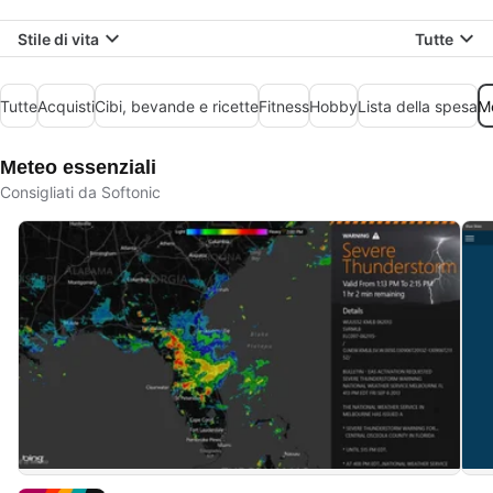
Stile di vita
Tutte
Tutte
Acquisti
Cibi, bevande e ricette
Fitness
Hobby
Lista della spesa
M
Meteo essenziali
Consigliati da Softonic