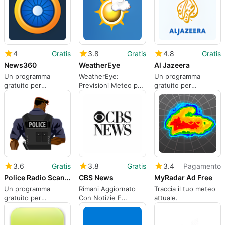
4
Gratis
3.8
Gratis
4.8
Gratis
News360
WeatherEye
Al Jazeera
Un programma
WeatherEye:
Un programma
gratuito per
Previsioni Meteo per
gratuito per
Windows.
Windows
Windows, creato da
Aljazeera Media
Network.
3.6
Gratis
3.8
Gratis
3.4
Pagamento
Police Radio Scanner 5-0
CBS News
MyRadar Ad Free
Un programma
Rimani Aggiornato
Traccia il tuo meteo
gratuito per
Con Notizie E
attuale.
Windows, creato da
Opinioni
Police Scanner Radio
5-0.