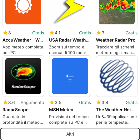
3
Gratis
4.1
Gratis
3
Gratis
AccuWeather - Weather for Life
USA Radar Weather Browser
Weather Radar Pro
App meteo completa
Zoom sul tempo e
Tracciare gli schemi
per PC
ricerca di 100 radar
meteorologici man
USA, informazioni
mano che accadono
meteo, radio Noaa,
previsioni e molto
altro in pochi clic!
3.6
Pagamento
3.5
Gratis
3.4
Gratis
RadarScope
MSN Meteo
The Weather Network for Windows 10
Guardate in
Previsioni del tempo
Un&#39;applicazione
profondità il meteo
complete su PC e
per le tempeste
del mondo con
tablet Windows 10
degli agenti
RadarScope
atmosferici ... e
Altri
l&#39;apprendimento