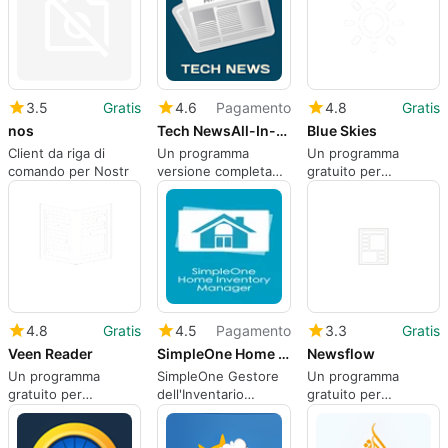
3.5
Gratis
4.6
Pagamento
4.8
Gratis
nos
Tech NewsAll-In-One
Blue Skies
Client da riga di
Un programma
Un programma
comando per Nostr
versione completa
gratuito per
per Windows, di
Windows
RuaTek.
4.8
Gratis
4.5
Pagamento
3.3
Gratis
Veen Reader
SimpleOne Home Inventory Manager
Newsflow
Un programma
SimpleOne Gestore
Un programma
gratuito per
dell'Inventario
gratuito per
windows
Domestico
windows