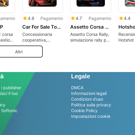
amento
4.9
Pagamento
4.7
Pagamento
4.4
GP
Car For Sale Together
Assetto Corsa Rally
Hotsho
 corsa
Concessionaria
Assetto Corsa Rally,
Recensi
estione
cooperativa,
simulazione rally per
Hotshot
n cinque
restauro e corse in
piloti tecnici
un simulatore
Altri
automobilistico
tà
Legale
 i publisher
DMCA
sci il tuo
Informazioni legali
Condizioni d’uso
icy
Politica sulla privacy
 Softonic
Cookie Policy
Impostazioni cookie