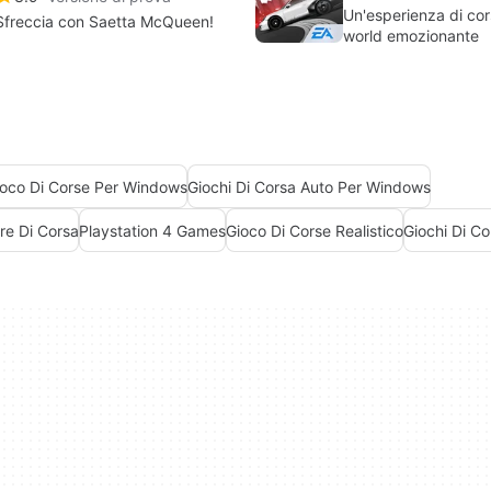
Un'esperienza di co
Sfreccia con Saetta McQueen!
world emozionante
ioco Di Corse Per Windows
Giochi Di Corsa Auto Per Windows
re Di Corsa
Playstation 4 Games
Gioco Di Corse Realistico
Giochi Di Co