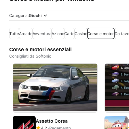
Categoria:
Giochi
Tutte
Arcade
Avventura
Azione
Carte
Casinò
Corse e motori
Da tavo
Corse e motori essenziali
Consigliati da Softonic
Assetto Corsa
4.2
Pagamento