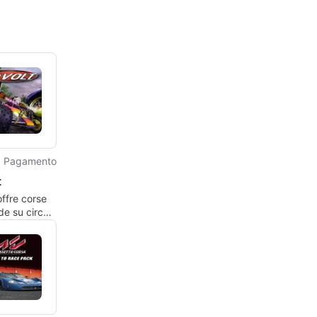
Pagamento
t
offre corse
e su circuiti
mensionati