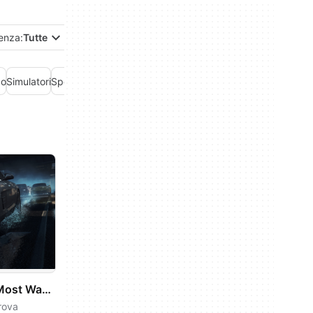
enza:
Tutte
po
Simulatori
Sport
Strategia
Utility per giochi
Need for Speed: Most Wanted
rova