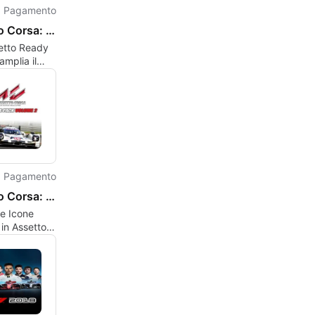
Pagamento
Assetto Corsa: Ready to Race Pack
etto Ready
amplia il
i Assetto
n dieci auto
Pagamento
Assetto Corsa: Porsche Pack II
le Icone
in Assetto