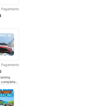
Pagamento
8
Pagamento
0
gramma
e completa
dows, di KT