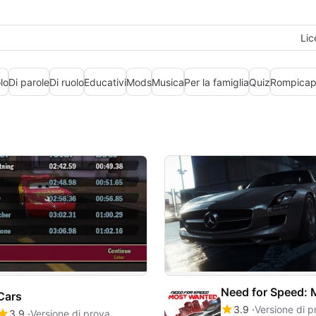
Lic
lo
Di parole
Di ruolo
Educativi
Mods
Musica
Per la famiglia
Quiz
Rompica
Cars
3.9
Versione di p
3.9
Versione di prova