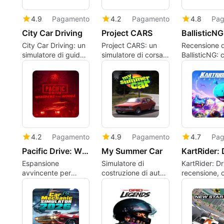
4.9
Pagamento
4.2
Pagamento
4.8
Pag
City Car Driving
Project CARS
BallisticNG
City Car Driving: un
Project CARS: un
Recensione d
simulatore di guida
simulatore di corsa
BallisticNG: 
urbana incentrato
tecnico per piloti
anti-gravità 
sull'addestramento
impegnati
precisione c
modding atti
4.2
Pagamento
4.9
Pagamento
4.7
Pag
Pacific Drive: Whispers in the Woods
My Summer Car
KartRider: 
Espansione
Simulatore di
KartRider: Dri
avvincente per
costruzione di auto
recensione, c
Pacific Drive
dettagliato
kart focalizz
ambientato nella
abilità e
campagna
personalizza
finlandese degli anni
'90