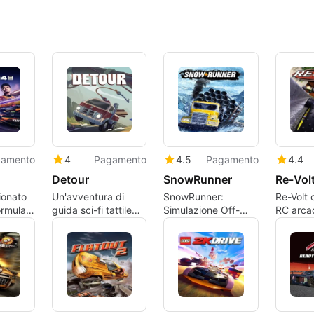
amento
4
Pagamento
4.5
Pagamento
4.4
Detour
SnowRunner
Re-Vol
ionato
Un'avventura di
SnowRunner:
Re-Volt 
Formula
guida sci-fi tattile
Simulazione Off-
RC arcad
 PC
attraverso strade
Road a Ritmo Lento
reali
secondarie in rovina
per Autisti Tattici
sovradi