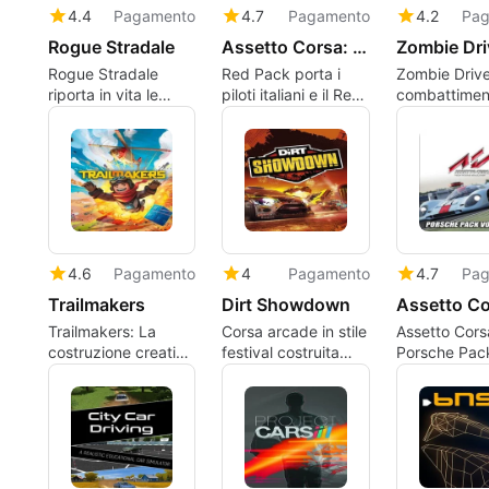
4.4
Pagamento
4.7
Pagamento
4.2
Pag
Rogue Stradale
Assetto Corsa: Red Pack
Zombie Dri
Rogue Stradale
Red Pack porta i
Zombie Drive
riporta in vita le
piloti italiani e il Red
combattimen
corse su strada
Bull Ring
veicolare zo
arcade con
scansionato con
dall'alto su 
progressione RPG
laser
4.6
Pagamento
4
Pagamento
4.7
Pag
Trailmakers
Dirt Showdown
Trailmakers: La
Corsa arcade in stile
Assetto Cors
costruzione creativa
festival costruita
Porsche Pack 
di veicoli incontra le
attorno al
Recensione
corse guidate dalla
carneficina veicolare
fisica