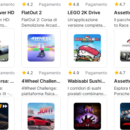
amento
4.2
Pagamento
4.8
Pagamento
4.7
ver HD
FlatOut 2
LEGO 2K Drive
r HD:
FlatOut 2: Corsa di
Un'applicazione
Il pacch
to
Demolizione Arcade
versione completa
to Race 
mbie
e Caos di Stunt
per Windows, di
garage d
PC
Ragdoll
Visual Concepts.
Corsa co
amento
4.2
Pagamento
4.9
Pagamento
4.7
Assetto Corsa: Porsche Pack III
4Wheel Challenge
Wabisabi SushiDerby
a:
4Wheel Challenge:
I corridori di sushi
Esplora 
III -
piattaforma fisica
pixelati combinano
Porsche 
con gare multiplayer
scelte culinarie con
Corsa
caotiche
una frenetica
competizione di
derby