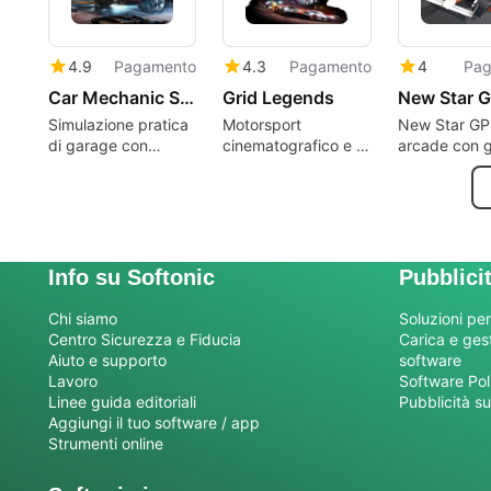
4.9
Pagamento
4.3
Pagamento
4
Pag
Car Mechanic Simulator 2026
Grid Legends
New Star 
Simulazione pratica
Motorsport
New Star GP:
di garage con
cinematografico e di
arcade con g
riparazione e test
miscelazione di
di squadra i
cooperativi
classe progettato
decadi
per giocatori
competitivi e casual
Info su Softonic
Pubblici
Chi siamo
Soluzioni per
Centro Sicurezza e Fiducia
Carica e gesti
Aiuto e supporto
software
Lavoro
Software Pol
Linee guida editoriali
Pubblicità su
Aggiungi il tuo software / app
Strumenti online