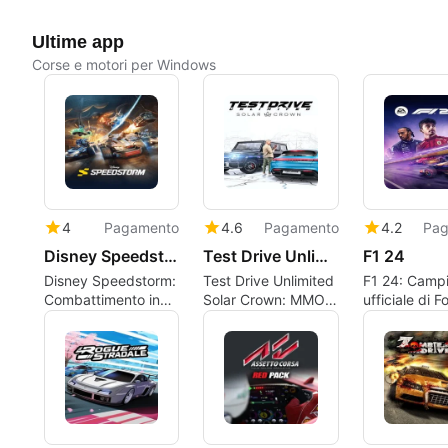
Ultime app
Corse e motori per Windows
4
Pagamento
4.6
Pagamento
4.2
Pag
Disney Speedstorm
Test Drive Unlimited Solar Crown
F1 24
Disney Speedstorm:
Test Drive Unlimited
F1 24: Camp
Combattimento in
Solar Crown: MMO
ufficiale di 
corsa basato su eroi
di corse open-world
Uno 2024 su
attraverso tracce
a Hong Kong
cinematografiche
iconiche