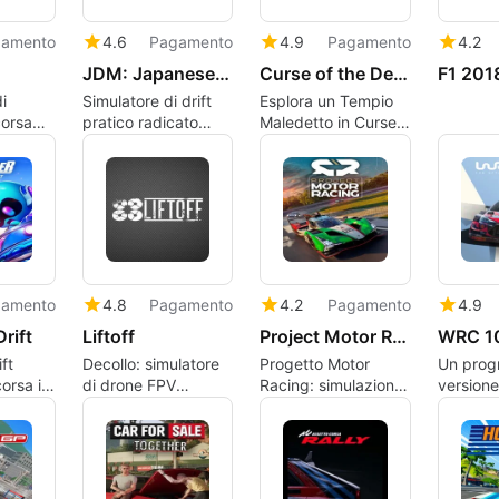
amento
4.6
Pagamento
4.9
Pagamento
4.2
JDM: Japanese Drift Master
Curse of the Dead Gods
F1 201
i
Simulatore di drift
Esplora un Tempio
corsa
pratico radicato
Maledetto in Curse
di
nella cultura JDM e
of the Dead Gods
on
nel tuning
vo
amento
4.8
Pagamento
4.2
Pagamento
4.9
Drift
Liftoff
Project Motor Racing
WRC 1
ft
Decollo: simulatore
Progetto Motor
Un pro
orsa in
di drone FPV
Racing: simulazione
version
ata sulle
focalizzato su
di precisione per
per Win
formazione pratica
appassionati di
Racing.
zione
per piloti
corse dedicati