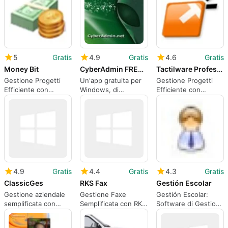
5
Gratis
4.9
Gratis
4.6
Gratis
Money Bit
CyberAdmin FREE Servidor 5.1.4
Tactilware Profesional
Gestione Progetti
Un'app gratuita per
Gestione Progetti
Efficiente con
Windows, di
Efficiente con
Money Bit
CyberAdmin
Tactilware
Software.
Profesional
4.9
Gratis
4.4
Gratis
4.3
Gratis
ClassicGes
RKS Fax
Gestión Escolar
Gestione aziendale
Gestione Faxe
Gestión Escolar:
semplificata con
Semplificata con RKS
Software di Gestione
ClassicGes
Fax
Scolastica