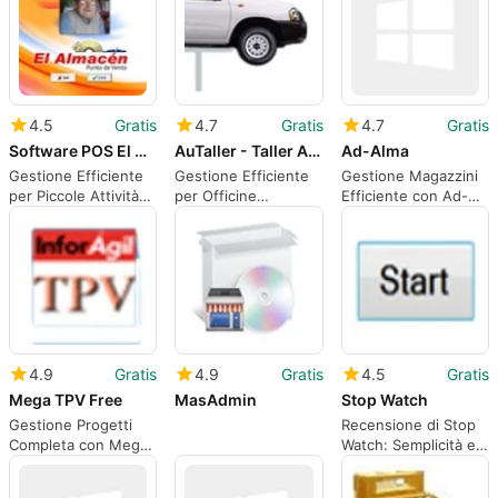
4.5
Gratis
4.7
Gratis
4.7
Gratis
Software POS El Almacen Punto de Venta Demo Gratis
AuTaller - Taller Automotriz
Ad-Alma
Gestione Efficiente
Gestione Efficiente
Gestione Magazzini
per Piccole Attività
per Officine
Efficiente con Ad-
Commerciali
Meccaniche
Alma
4.9
Gratis
4.9
Gratis
4.5
Gratis
Mega TPV Free
MasAdmin
Stop Watch
Gestione Progetti
Recensione di Stop
Completa con Mega
Watch: Semplicità e
TPV Gratuito
funzionalità limitata