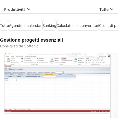
Produttività
Tutte
Tutte
Agende e calendari
Banking
Calcolatrici e convertitori
Client di p
Gestione progetti essenziali
Consigliati da Softonic