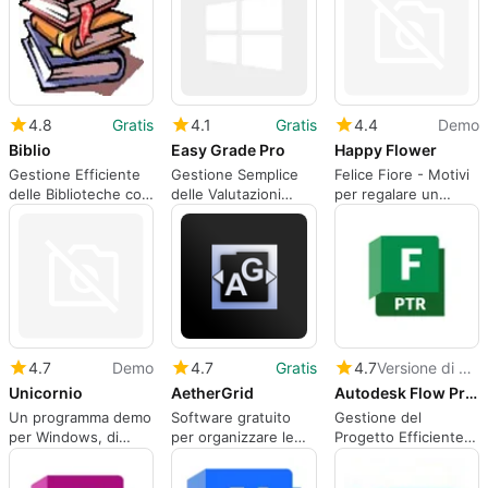
4.8
Gratis
4.1
Gratis
4.4
Demo
Biblio
Easy Grade Pro
Happy Flower
Gestione Efficiente
Gestione Semplice
Felice Fiore - Motivi
delle Biblioteche con
delle Valutazioni
per regalare un
Biblio
Scolastiche
Felice Fiore come
dono
4.7
Demo
4.7
Gratis
4.7
Versione di prova
Unicornio
AetherGrid
Autodesk Flow Production Tracking
Un programma demo
Software gratuito
Gestione del
per Windows, di
per organizzare le
Progetto Efficiente
Zuzanna Developer.
icone del desktop
con Autodesk Flow
Production Tracking