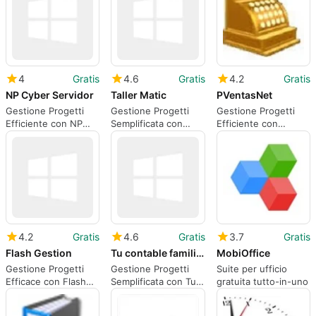
4
Gratis
4.6
Gratis
4.2
Gratis
NP Cyber Servidor
Taller Matic
PVentasNet
Gestione Progetti
Gestione Progetti
Gestione Progetti
Efficiente con NP
Semplificata con
Efficiente con
Cyber Servidor
Taller Matic
PVentasNet
4.2
Gratis
4.6
Gratis
3.7
Gratis
Flash Gestion
Tu contable familiar
MobiOffice
Gestione Progetti
Gestione Progetti
Suite per ufficio
Efficace con Flash
Semplificata con Tu
gratuita tutto-in-uno
Gestion
Contable Familiar