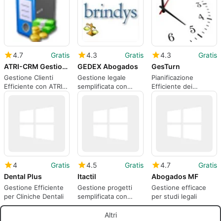
4.7
Gratis
4.3
Gratis
4.3
Gratis
ATRI-CRM Gestion de Clientes
GEDEX Abogados
GesTurn
Gestione Clienti
Gestione legale
Pianificazione
Efficiente con ATRI-
semplificata con
Efficiente dei
CRM
GEDEX Abogados
Dipendenti con
GesTurn
4
Gratis
4.5
Gratis
4.7
Gratis
Dental Plus
Itactil
Abogados MF
Gestione Efficiente
Gestione progetti
Gestione efficace
per Cliniche Dentali
semplificata con
per studi legali
Itactil
Altri