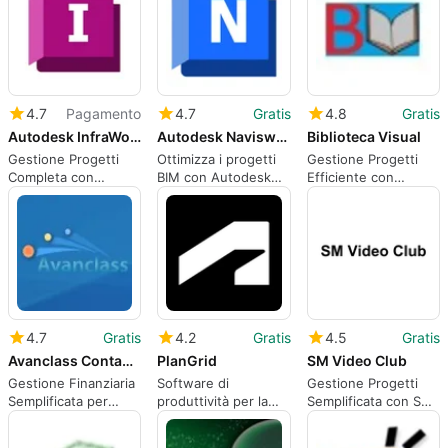
4.7
Pagamento
4.7
Gratis
4.8
Gratis
Autodesk InfraWorks
Autodesk Navisworks
Biblioteca Visual
Gestione Progetti
Ottimizza i progetti
Gestione Progetti
Completa con
BIM con Autodesk
Efficiente con
Autodesk InfraWorks
Navisworks
Biblioteca Visual
4.7
Gratis
4.2
Gratis
4.5
Gratis
Avanclass Contabilidad Financiera
PlanGrid
SM Video Club
Gestione Finanziaria
Software di
Gestione Progetti
Semplificata per
produttività per la
Semplificata con SM
Aziende
costruzione
Video Club