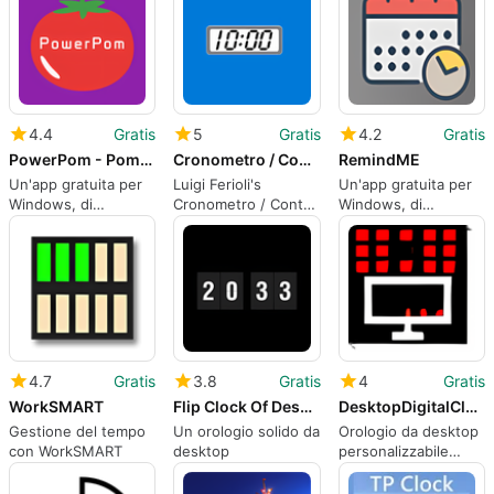
dell'energia.
4.4
Gratis
5
Gratis
4.2
Gratis
PowerPom - Pomodoro Timer
Cronometro / Conto alla Rovescia
RemindME
Un'app gratuita per
‪Luigi Ferioli's
Un'app gratuita per
Windows, di
Cronometro / Conto
Windows, di
Productive Team‬.
Stefangansevles
4.7
Gratis
3.8
Gratis
4
Gratis
WorkSMART
Flip Clock Of Desktop
DesktopDigitalClock
Gestione del tempo
Un orologio solido da
Orologio da desktop
con WorkSMART
desktop
personalizzabile
gratuito