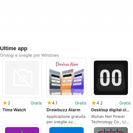
Ultime app
Orologi e sveglie per Windows
2
Gratis
4.1
Gratis
4.2
Gratis
Time Watch
Drewbuzz Alarm
Desktop digital clock
Applicazione gratuita
‪Wuhan Net Power
per sveglie su
Technology Co., Ltd.‬
Windows
- un leader nella
gestione digitale