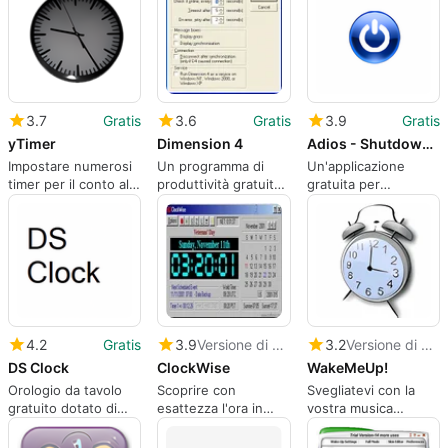
3.7
Gratis
3.6
Gratis
3.9
Gratis
yTimer
Dimension 4
Adios - Shutdown Timer
Impostare numerosi
Un programma di
Un'applicazione
timer per il conto alla
produttività gratuito
gratuita per
rovescia
per Windows
Windows, del Dr.
Bernd Haendel
4.2
Gratis
3.9
Versione di prova
3.2
Versione di prova
DS Clock
ClockWise
WakeMeUp!
Orologio da tavolo
Scoprire con
Svegliatevi con la
gratuito dotato di
esattezza l'ora in
vostra musica
numerose funzioni
qualsiasi punto della
preferita
utili
Terra