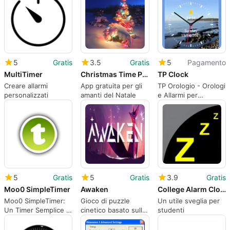
5
Gratis
3.5
Gratis
5
Pagamento
MultiTimer
Christmas Time Pro
TP Clock
Creare allarmi
App gratuita per gli
TP Orologio - Orologi
personalizzati
amanti del Natale
e Allarmi per
Windows
5
Gratis
5
Gratis
3.9
Gratis
Moo0 SimpleTimer
Awaken
College Alarm Clock
Moo0 SimpleTimer:
Gioco di puzzle
Un utile sveglia per
Un Timer Semplice e
cinetico basato sulla
studenti
Gratuito
realtà virtuale di
fantasia.