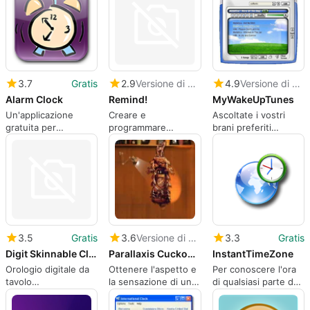
3.7
Gratis
2.9
Versione di prova
4.9
Versione di prova
Alarm Clock
Remind!
MyWakeUpTunes
Un'applicazione
Creare e
Ascoltate i vostri
gratuita per
programmare
brani preferiti
Windows, di Scott
promemoria per le
mentre vi alzate.
Moore
attività
3.5
Gratis
3.6
Versione di prova
3.3
Gratis
Digit Skinnable Clock
Parallaxis Cuckoo Clock
InstantTimeZone
Orologio digitale da
Ottenere l'aspetto e
Per conoscere l'ora
tavolo
la sensazione di un
di qualsiasi parte del
completamente
orologio a cucù
mondo nella barra
personalizzabile
vecchio stile
delle applicazioni