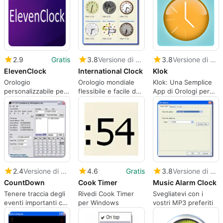
2.9
Gratis
3.8
Versione di prova
3.8
Versione di prova
ElevenClock
International Clock
Klok
Orologio
Orologio mondiale
Klok: Una Semplice
personalizzabile per
flessibile e facile da
App di Orologi per
le barre delle
usare
Windows
applicazioni
secondarie
2.4
Versione di prova
4.6
Gratis
3.8
Versione di prova
CountDown
Cook Timer
Music Alarm Clock
Tenere traccia degli
Rivedi Cook Timer
Svegliatevi con i
eventi importanti con
per Windows
vostri MP3 preferiti
un pratico orologio
per il conto alla