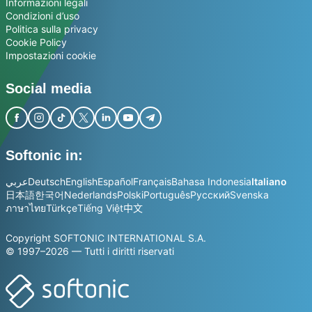
Informazioni legali
Condizioni d’uso
Politica sulla privacy
Cookie Policy
Impostazioni cookie
Social media
Softonic in:
عربي
Deutsch
English
Español
Français
Bahasa Indonesia
Italiano
日本語
한국어
Nederlands
Polski
Português
Русский
Svenska
ภาษาไทย
Türkçe
Tiếng Việt
中文
Copyright SOFTONIC INTERNATIONAL S.A.
© 1997–2026 — Tutti i diritti riservati