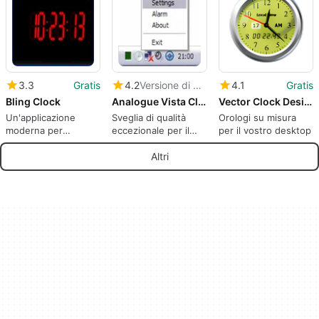
rovescia
3.3
Gratis
4.2
Versione di prova
4.1
Gratis
Bling Clock
Analogue Vista Clock
Vector Clock Designer
Un'applicazione
Sveglia di qualità
Orologi su misura
moderna per
eccezionale per il
per il vostro desktop
l'orologio con una
vostro desktop
serie di pratiche
Altri
funzioni