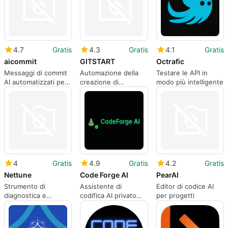
4.7
Gratis
4.3
Gratis
4.1
Gratis
aicommit
GITSTART
Octrafic
Messaggi di commit
Automazione della
Testare le API in
AI automatizzati per
creazione di
modo più intelligente
Git nel terminale
repository GitHub
4
Gratis
4.9
Gratis
4.2
Gratis
Nettune
Code Forge AI
PearAI
Strumento di
Assistente di
Editor di codice AI
diagnostica e
codifica AI privato
per progetti
ottimizzazione della
gratuito
rete