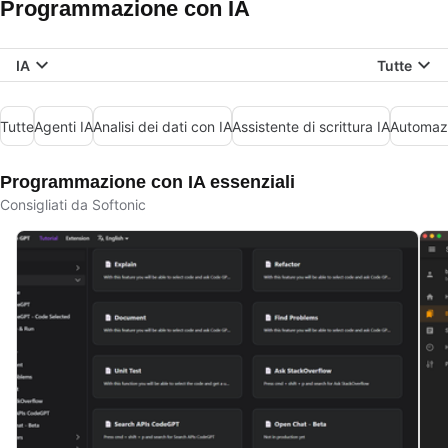
Programmazione con IA
IA
Tutte
Tutte
Agenti IA
Analisi dei dati con IA
Assistente di scrittura IA
Automazi
Programmazione con IA essenziali
Consigliati da Softonic