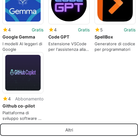
4
Gratis
4
Gratis
5
Gratis
Google Gemma
Code GPT
SpellBox
I modelli AI leggeri di
Estensione VSCode
Generatore di codice
Google
per l'assistenza alla
per programmatori
codifica AI.
4
Abbonamento
Github co-pilot
Piattaforma di
sviluppo software e
codifica ispirata
dall'AI.
Altri