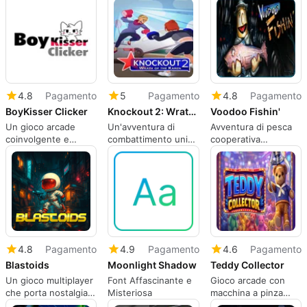
4.8
Pagamento
5
Pagamento
4.8
Pagamento
BoyKisser Clicker
Knockout 2: Wrath of the Karen
Voodoo Fishin'
Un gioco arcade
Un'avventura di
Avventura di pesca
coinvolgente e
combattimento unica
cooperativa
originale
e comica
inquietante e
accogliente
4.8
Pagamento
4.9
Pagamento
4.6
Pagamento
Blastoids
Moonlight Shadow
Teddy Collector
Un gioco multiplayer
Font Affascinante e
Gioco arcade con
che porta nostalgia
Misteriosa
macchina a pinza
della vecchia scuola
basato sulle abilità