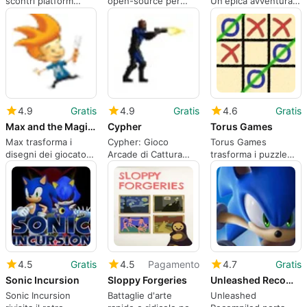
scontri platform
open-source per
Un'epica avventura
locali caotici e
giocare e creare mod
RPG
personalizzabili
nello stile Doom
4.9
Gratis
4.9
Gratis
4.6
Gratis
Max and the Magic Marker
Cypher
Torus Games
Max trasforma i
Cypher: Gioco
Torus Games
disegni dei giocatori
Arcade di Cattura
trasforma i puzzle
in strumenti fisici per
Parole Basato su
classici in parchi
il platforming
Riflessi per Giocatori
giochi topologici
Windows
4.5
Gratis
4.5
Pagamento
4.7
Gratis
Sonic Incursion
Sloppy Forgeries
Unleashed Recompiled
Sonic Incursion
Battaglie d'arte
Unleashed