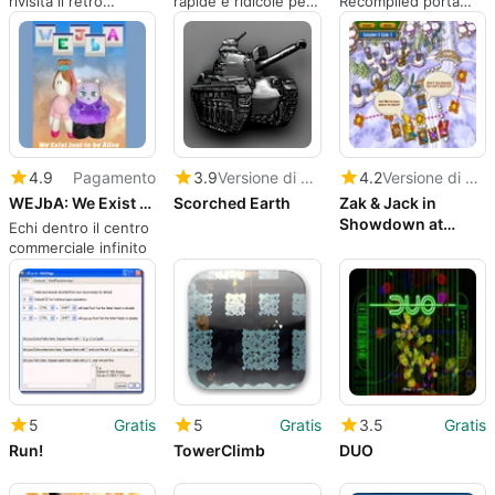
rivisita il retro
rapide e ridicole per
Recompiled porta
speed-platforming
due giocatori in
Sonic Unleashed su
con colpi di scena
Sloppy Forgeries
Windows in modo
sperimentali
nativo
4.9
Pagamento
3.9
Versione di prova
4.2
Versione di prova
WEJbA: We Exist Just to be Alive
Scorched Earth
Zak & Jack in
Showdown at
Echi dentro il centro
Monstertown
commerciale infinito
5
Gratis
5
Gratis
3.5
Gratis
Run!
TowerClimb
DUO