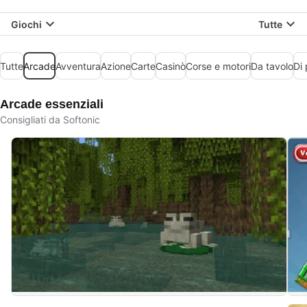
Giochi
Tutte
Tutte
Arcade
Avventura
Azione
Carte
Casinò
Corse e motori
Da tavolo
Di 
Arcade essenziali
Consigliati da Softonic