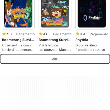
4.8
Pagamento
4.8
Pagamento
4.4
Pagamento
Boomerang Survivor 3
Boomerang Survivor 2
Rhythia
Un'avventura con il
Vivi la eroica
Gioco di ritmo
lancio di boomerang
resistenza di Maple
frenetico e reattivo
attraverso
in questo sequel
un'astronave
arcade
Altri
robotica