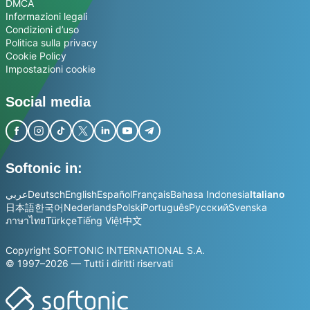
DMCA
Informazioni legali
Condizioni d’uso
Politica sulla privacy
Cookie Policy
Impostazioni cookie
Social media
Softonic in:
عربي
Deutsch
English
Español
Français
Bahasa Indonesia
Italiano
日本語
한국어
Nederlands
Polski
Português
Русский
Svenska
ภาษาไทย
Türkçe
Tiếng Việt
中文
Copyright SOFTONIC INTERNATIONAL S.A.
© 1997–2026 — Tutti i diritti riservati