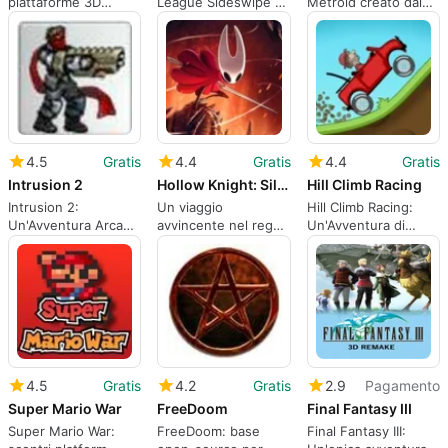
piattaforme 3D
League Sideswipe su
Metroid creato dai
guidate dal
PC
fan con esplorazione
movimento e
deliberata
attraversamento in
zone aperte
4.5
Gratis
4.4
Gratis
4.4
Gratis
Intrusion 2
Hollow Knight: Silksong
Hill Climb Racing
Intrusion 2:
Un viaggio
Hill Climb Racing:
Un'Avventura Arcade
avvincente nel regno
Un'Avventura di
Retrò
di Pharloom
Guida Realistica
4.5
Gratis
4.2
Gratis
2.9
Pagamento
Super Mario War
FreeDoom
Final Fantasy III
Super Mario War:
FreeDoom: base
Final Fantasy III: