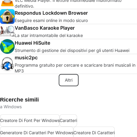
VLC Media Player: Il lettore multimediale multiformato
definitivo.
Respondus Lockdown Browser
Eseguire esami online in modo sicuro
VanBasco Karaoke Player
La star intramontabile del karaoke
Huawei HiSuite
Strumento di gestione dei dispositivi per gli utenti Huawei
music2pc
Programma gratuito per cercare e scaricare brani musicali in
MP3
Altri
Ricerche simili
a Windows
Creatore Di Font Per Windows
Caratteri
Generatore Di Caratteri Per Windows
Creatore Di Caratteri