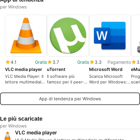
Reale
per Windows
4.1
Gratis
3.7
Gratis
3.3
Pagamento
3
VLC media player
uTorrent
Microsoft Word
eMu
VLC Media Player: Il
Il software più
Scarica Microsoft
Pro
lettore multimediale
famoso per il peer-
Word per Windows: Il
scar
multiformato
to-peer
leggendario
cond
definitivo.
elaboratore di testi è
ogni
App di tendenza per Windows
pronto per l'azione
Le più scaricate
per Windows
VLC media player