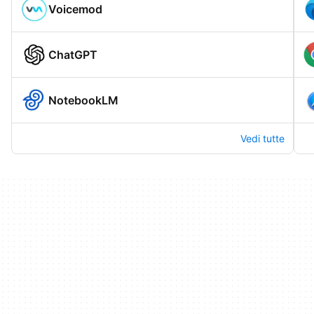
Voicemod
ChatGPT
NotebookLM
Vedi tutte