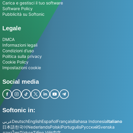
Carica e gestisci il tuo software
Software Policy
Pubblicità su Softonic
Legale
DMCA
Informazioni legali
Condizioni d’uso
Politica sulla privacy
Cookie Policy
Impostazioni cookie
Social media
Softonic in:
عربي
Deutsch
English
Español
Français
Bahasa Indonesia
Italiano
日本語
한국어
Nederlands
Polski
Português
Русский
Svenska
ภาษาไทย
Türkçe
Tiếng Việt
中文