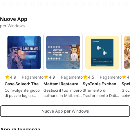
Nuove App
per Windows
4.9
Pagamento
4.9
Pagamento
4.5
Pagamento
4
Case Solved: The London Files
Mattami Restaurant & Cafe Tycoon
SysTools Exchange to Exchange Migration Tool
Spel
Coinvolgente gioco
Gestisci il tuo impero
Strumento di
Gioc
di puzzle logico
culinario in Mattami
Trasferimento Dati
coin
ambientato a Londra
Tycoon
per Server
prof
Exchange: Dare
Nuove App per Windows
Priorità agli Utenti,
Filtrare gli Elementi e
Monitorare i
Progressi in Tempo
App di tendenza