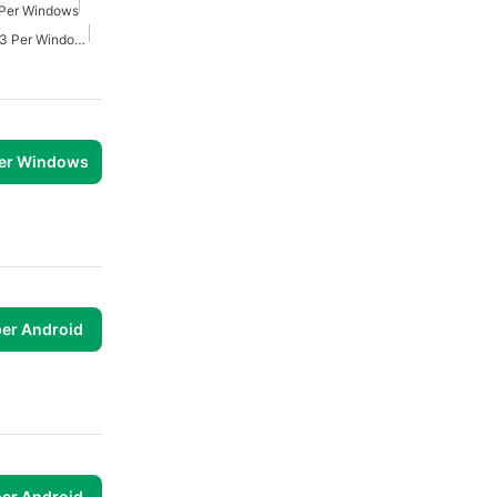
o Per Windows
Convertitore Video In Mp3 Per Windows
per Windows
per Android
per Android