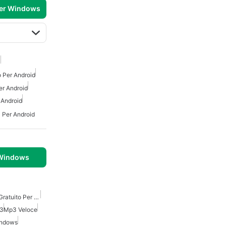
per Windows
3
 Per Android
er Android
 Android
Per Android
 Windows
Convertitore Video Mp3 Gratuito Per Windows
p3
Mp3 Veloce
indows