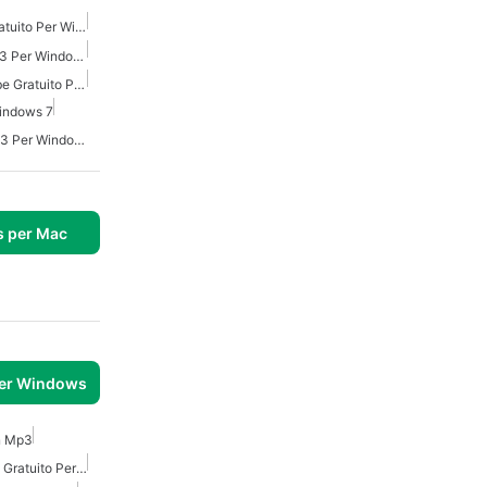
Scaricatore Video Ytd Gratuito Per Windows
Convertitore Video In Mp3 Per Windows
Scaricatore Audio Youtube Gratuito Per Windows
indows 7
Convertitore Youtube Mp3 Per Windows
s per Mac
per Windows
n Mp3
Convertitore Audio Video Gratuito Per Windows