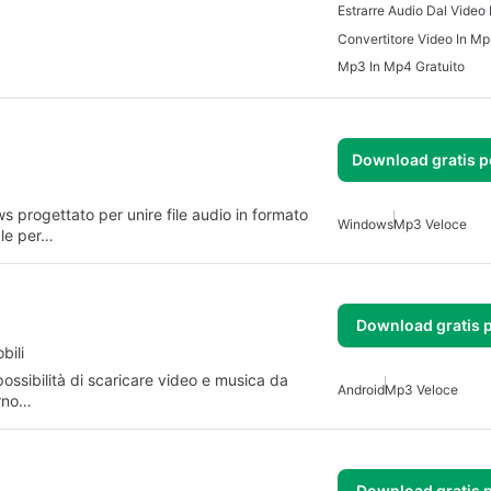
Estrarre Audio Dal Vide
Mp3 In Mp4 Gratuito
Download gratis 
progettato per unire file audio in formato
Windows
Mp3 Veloce
ale per…
Download gratis 
bili
 possibilità di scaricare video e musica da
Android
Mp3 Veloce
erno…
Download gratis 