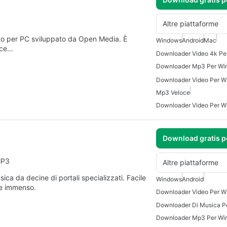
Altre piattaforme
to per PC sviluppato da Open Media. È
Windows
Android
Mac
lice…
Downloader Video 4k Pe
Downloader Mp3 Per Wi
Downloader Video Per W
Mp3 Veloce
Downloader Video Per W
Download gratis 
MP3
Altre piattaforme
ca da decine di portali specializzati. Facile
Windows
Android
se immenso.
Downloader Video Per W
Downloader Di Musica P
Downloader Mp3 Per Wi