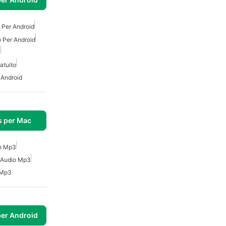
Per Android
 Per Android
3
atuito
 Android
s per Mac
In Mp3
e Audio Mp3
 Mp3
per Android