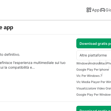
App
Gi
 e app
Download gratis 
o definitivo.
Altre piattaforme
efinisce l'esperienza multimediale sul tuo
Windows
Android
Mac
iPh
cui la compatibilità e…
Google Play Per Iphone
Vlc Per Windows 7
Vlc Media Player Per Wi
Google Play Per Window
Download gratis 