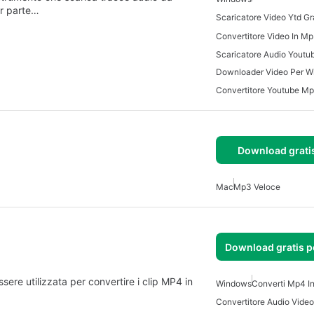
or parte…
Downloader Video Per W
Download grati
Mac
Mp3 Veloce
Download gratis 
re utilizzata per convertire i clip MP4 in
Windows
Converti Mp4 I