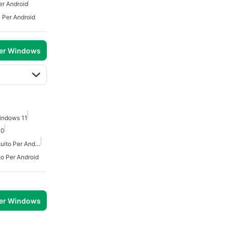
er Android
Per Android
per Windows
indows 11
10
Scaricatore Youtube Gratuito Per Android
to Per Android
per Windows