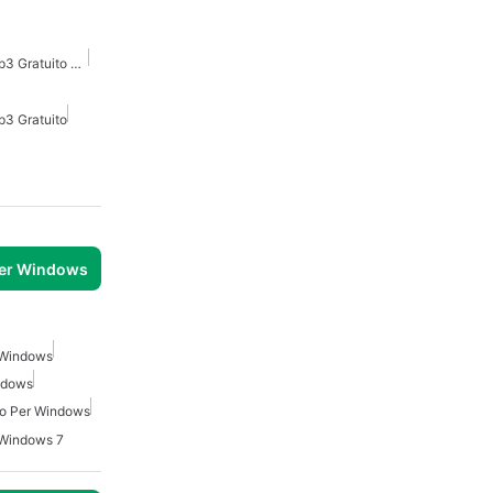
Scaricatore Di Musica Mp3 Gratuito Per Android
p3 Gratuito
3
per Windows
 Windows
ndows
io Per Windows
 Windows 7