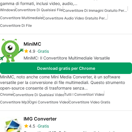
gamma di formati, inclusi video, audio,…
Windows
Convertitore Di Qualsiasi File
Convertitore Di Immagini Gratuito Per Windows
Convertitore Multimediale
Convertitore Audio Video Gratuito Per Windows
Convertitore Di File
MiniMC
4.9
Gratis
MiniMC: Il Convertitore Multimediale Versatile
Download gratis per Chrome
MiniMC, noto anche come Mini Media Converter, è un software
versatile per la conversione di file multimediali. Questo strumento
open-source consente di trasformare senza…
Chrome
Tutti I Convertitori Video
Convertitore Di Qualsiasi Video
Convertitore Mp3
Ogni Convertitore Video
Convertitore Video Gratis
IMG Converter
4.5
Gratis