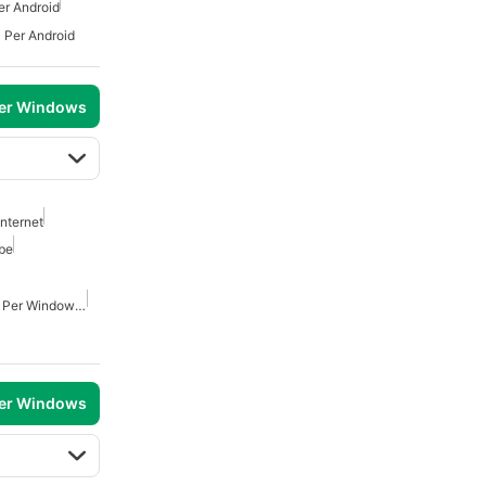
er Android
Per Android
per Windows
Internet
be
Downloader Video Gratis Per Windows 7
per Windows