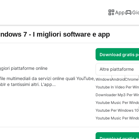
App
Gi
dows 7 - I migliori software e app
Download gratis 
giori piattaforme online
Altre piattaforme
le multimediali da servizi online quali YouTube,
Windows
Android
Chrome
r e tantissimi altri. L'app…
Youtube In Video Per Wi
Downloader Mp3 Per Wi
Youtube Music Per Wind
Youtube Per Windows 10
Youtube Music Per Wind
Download gratis 