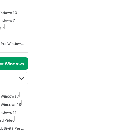
indows 10
indows 7
s 7
Downloader Video Gratis Per Windows 7
per Windows
 Windows 7
 Windows 10
indows 11
oad Video
Migliori Estensioni Di Produttività Per Chrome