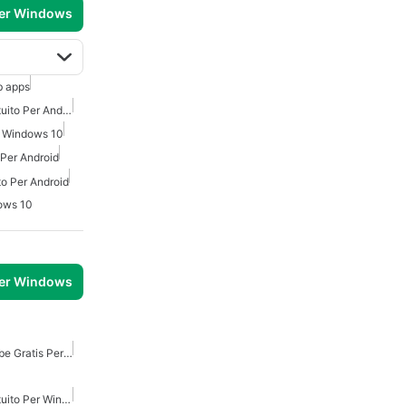
per Windows
 apps
Scaricatore Youtube Gratuito Per Android
 Windows 10
 Per Android
to Per Android
ows 10
per Windows
Downloader Video Youtube Gratis Per Windows 10
Scaricatore Youtube Gratuito Per Windows