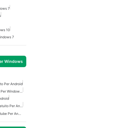
dows 7
s
ows 10
indows 7
per Windows
ito Per Android
Downloader Video Gratis Per Windows 7
ndroid
Scaricatore Video Ytd Gratuito Per Android
Scaricatore Di Video Youtube Per Android