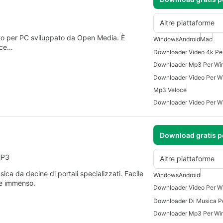
Altre piattaforme
to per PC sviluppato da Open Media. È
Windows
Android
Mac
lice…
Downloader Video 4k Pe
Downloader Mp3 Per Wi
Downloader Video Per W
Mp3 Veloce
Downloader Video Per W
Download gratis 
MP3
Altre piattaforme
ca da decine di portali specializzati. Facile
Windows
Android
se immenso.
Downloader Video Per W
Downloader Di Musica P
Downloader Mp3 Per Wi