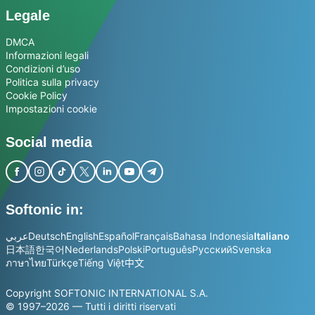
Legale
DMCA
Informazioni legali
Condizioni d’uso
Politica sulla privacy
Cookie Policy
Impostazioni cookie
Social media
Softonic in:
عربي
Deutsch
English
Español
Français
Bahasa Indonesia
Italiano
日本語
한국어
Nederlands
Polski
Português
Русский
Svenska
ภาษาไทย
Türkçe
Tiếng Việt
中文
Copyright SOFTONIC INTERNATIONAL S.A.
© 1997–2026 — Tutti i diritti riservati