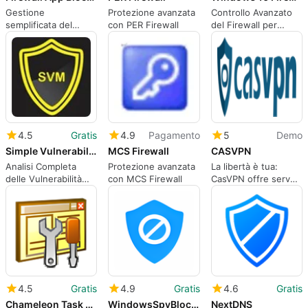
Gestione
Protezione avanzata
Controllo Avanzato
semplificata del
con PER Firewall
del Firewall per
Firewall di Windows
Windows 10
4.5
Gratis
4.9
Pagamento
5
Demo
Simple Vulnerability Manager
MCS Firewall
CASVPN
Analisi Completa
Protezione avanzata
La libertà è tua:
delle Vulnerabilità
con MCS Firewall
CasVPN offre server
con SVM
multipli in 57 paesi.
Ciò significa che:
4.5
Gratis
4.9
Gratis
4.6
Gratis
Chameleon Task Manager
WindowsSpyBlocker
NextDNS