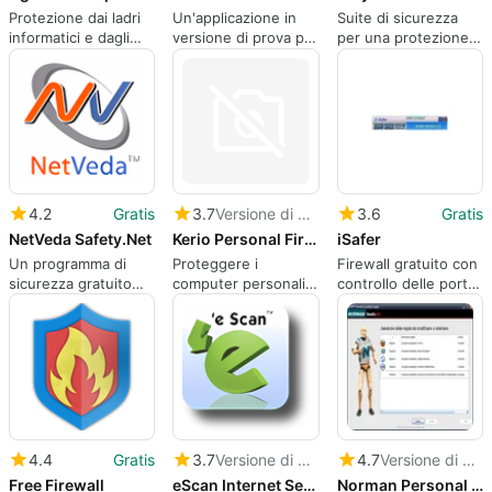
Protezione dai ladri
Un'applicazione in
Suite di sicurezza
informatici e dagli
versione di prova per
per una protezione
estorsori online
Windows, realizzata
completa
da FarStone Tech
Europe.
4.2
Gratis
3.7
Versione di prova
3.6
Gratis
NetVeda Safety.Net
Kerio Personal Firewall
iSafer
Un programma di
Proteggere i
Firewall gratuito con
sicurezza gratuito
computer personali
controllo delle porte
per Windows
dagli hacker e
e blocco dei PC
dall'uso improprio
interno.
4.4
Gratis
3.7
Versione di prova
4.7
Versione di prova
Free Firewall
eScan Internet Security Suite
Norman Personal Firewall