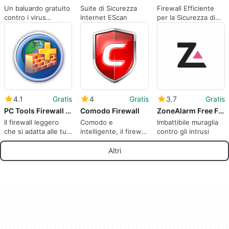
Un baluardo gratuito
Suite di Sicurezza
Firewall Efficiente
contro i virus
Internet EScan
per la Sicurezza di
informatici
Windows
4.1
Gratis
4
Gratis
3.7
Gratis
PC Tools Firewall Plus
Comodo Firewall
ZoneAlarm Free Firewall
Il firewall leggero
Comodo e
Imbattibile muraglia
che si adatta alle tue
intelligente, il firewall
contro gli intrusi
capacità
per tutti
Altri