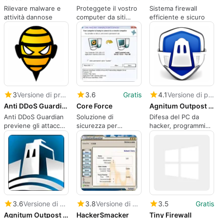
Rilevare malware e
Proteggete il vostro
Sistema firewall
attività dannose
computer da siti
efficiente e sicuro
dannosi
3
Versione di prova
3.6
Gratis
4.1
Versione di prova
Anti DDoS Guardian
Core Force
Agnitum Outpost Firewall Pro (64-bit)
Anti DDoS Guardian
Soluzione di
Difesa del PC da
previene gli attacchi
sicurezza per
hacker, programmi
DDoS, di forza bruta,
personal computer
dannosi e attacchi
di larghezza di banda
orientata alla
Internet
e di altro tipo.
comunità
3.6
Versione di prova
3.8
Versione di prova
3.5
Gratis
Agnitum Outpost Firewall
HackerSmacker
Tiny Firewall