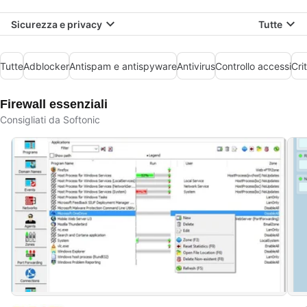
Sicurezza e privacy
Tutte
Tutte
Adblocker
Antispam e antispyware
Antivirus
Controllo accessi
Cri
Firewall essenziali
Consigliati da Softonic