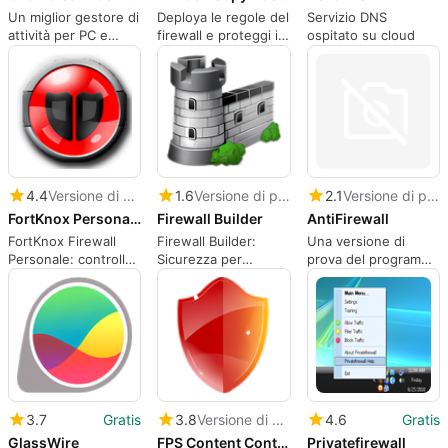
Un miglior gestore di
Deploya le regole del
Servizio DNS
attività per PC e
firewall e proteggi il
ospitato su cloud
laptop per gli utenti
tuo PC dallo
Windows
spyware.
4.4
Versione di prova
1.6
Versione di prova
2.1
Versione di prova
FortKnox Personal Firewall
Firewall Builder
AntiFirewall
FortKnox Firewall
Firewall Builder:
Una versione di
Personale: controllo
Sicurezza per
prova del programma
del perimetro
Windows
di sicurezza per
focalizzato per PC
Windows
Windows
3.7
Gratis
3.8
Versione di prova
4.6
Gratis
GlassWire
FPS Content Control
Privatefirewall