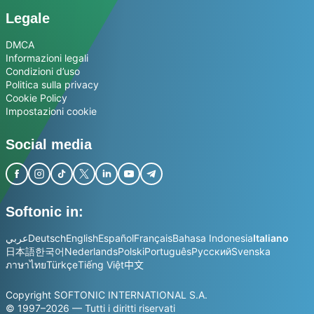
Legale
DMCA
Informazioni legali
Condizioni d’uso
Politica sulla privacy
Cookie Policy
Impostazioni cookie
Social media
Softonic in:
عربي
Deutsch
English
Español
Français
Bahasa Indonesia
Italiano
日本語
한국어
Nederlands
Polski
Português
Русский
Svenska
ภาษาไทย
Türkçe
Tiếng Việt
中文
Copyright SOFTONIC INTERNATIONAL S.A.
© 1997–2026 — Tutti i diritti riservati