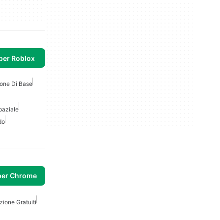
per Roblox
ione Di Base
paziale
do
per Chrome
zione Gratuiti