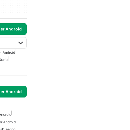
per Android
r Android
Gratis
per Android
Android
er Android
is
Disegno