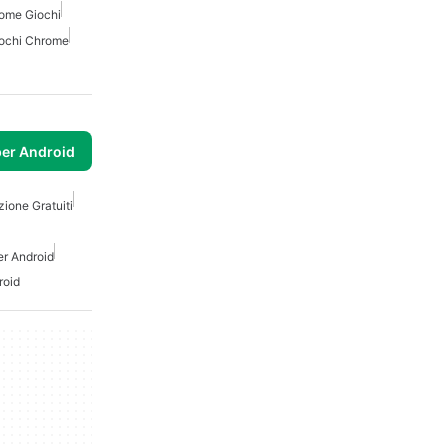
rome Giochi
Giochi Chrome
per Android
zione Gratuiti
er Android
roid