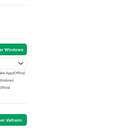
per Windows
eb Apps
Offline
 Windows
ffline
per Valheim