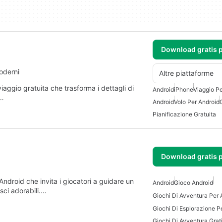
Download gratis 
moderni
Altre piattaforme
viaggio gratuita che trasforma i dettagli di
Android
iPhone
Viaggio Pe
o…
Android
Volo Per Android
Pianificazione Gratuita
Download gratis 
ndroid che invita i giocatori a guidare un
Android
Gioco Android
esci adorabili.…
Giochi Di Avventura Per 
Giochi Di Esplorazione P
Giochi Di Avventura Grat