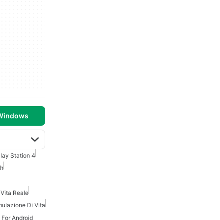
 Windows
lay Station 4
ch
 Vita Reale
mulazione Di Vita
 For Android