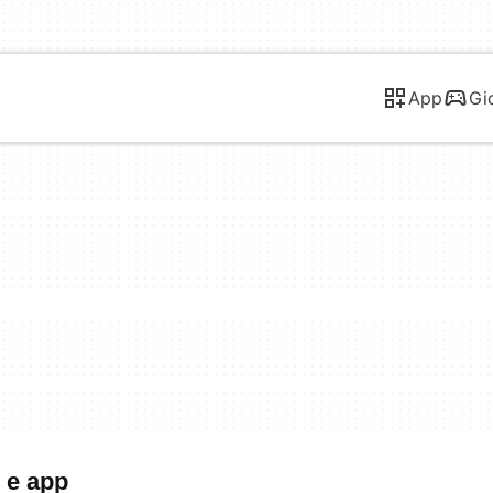
App
Gi
e e app