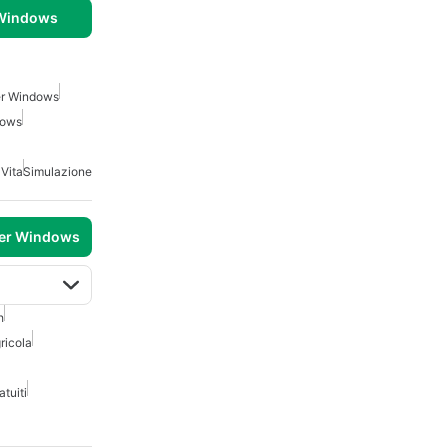
 Windows
er Windows
dows
 Vita
Simulazione
per Windows
h
ricola
tuiti