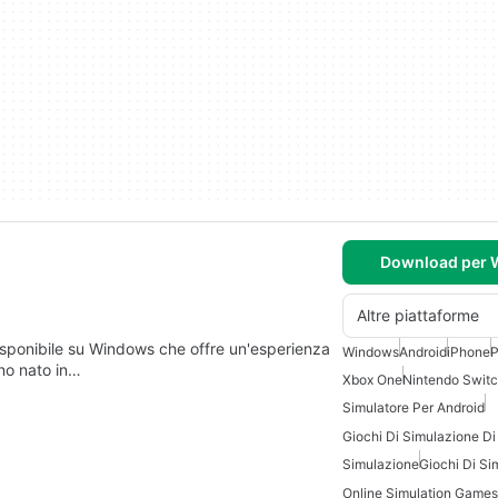
Download per
Altre piattaforme
isponibile su Windows che offre un'esperienza
Windows
Android
iPhone
P
ino nato in…
Xbox One
Nintendo Swit
Simulatore Per Android
Giochi Di Simulazione Di
Simulazione
Giochi Di Si
Online Simulation Games