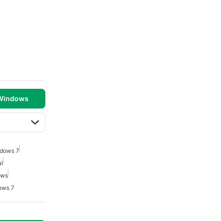
 Windows
ndows 7
l
ows
ows 7