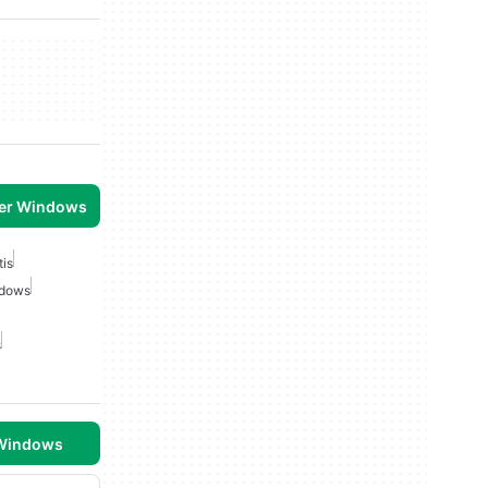
per Windows
tis
ndows
s
 Windows