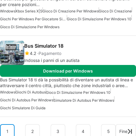
per creare pozioni…
Windows
Xbox Series X|S
Gioco Di Creazione Per Windows
Gioco Di Creazione
Giochi Per Windows Per Giocatore Singolo
Gioco Di Simulazione Per Windows 10
Gioco Di Simulazione Per Windows
Bus Simulator 18
4.2
Pagamento
Indossa i panni di un autista
Download per Windows
Bus Simulator 18 ti dà la possibilità di diventare un autista di linea e
attraversare il centro città, piuttosto che zone industriali o aree…
Windows
Giochi Di Autobus
Gioco Di Simulazione Per Windows 10
Giochi Di Autobus Per Windows
Simulatore Di Autobus Per Windows
Giochi Simulatore Di Guida
1
2
3
4
5
Fine