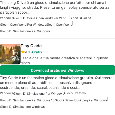
The Long Drive è un gioco di simulazione perfetto per chi ama i
lunghi viaggi su strada. Presenta un gameplay spensierato senza
particolari scopi…
Windows
Gioco Di Guida
Giochi Di Corse Open World Per Windows
Giochi Open World Per Windows
Giochi Open World
Gioco Di Simulazione Per Windows
Tiny Glade
4.1
Gratis
Lascia che la tua mente creativa si scateni in questo
gioco.
Download gratis per Windows
Tiny Glade è un fantastico gioco di simulazione gratuito. Qui creerai
un mondo pieno di adorabili scene boschive disegnando,
costruendo, creando, scarabocchiando e così…
Windows
Gioco Creativo
Giochi Di Simulazione Per Windows
Gioco Di Simulazione Per Windows 10
Giochi Di Worldbuilding Per Windows
Gioco Di Simulazione Windows