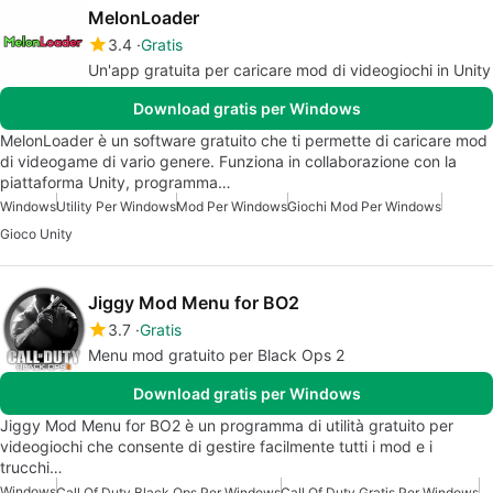
MelonLoader
3.4
Gratis
Un'app gratuita per caricare mod di videogiochi in Unity
Download gratis per Windows
MelonLoader è un software gratuito che ti permette di caricare mod
di videogame di vario genere. Funziona in collaborazione con la
piattaforma Unity, programma…
Windows
Utility Per Windows
Mod Per Windows
Giochi Mod Per Windows
Gioco Unity
Jiggy Mod Menu for BO2
3.7
Gratis
Menu mod gratuito per Black Ops 2
Download gratis per Windows
Jiggy Mod Menu for BO2 è un programma di utilità gratuito per
videogiochi che consente di gestire facilmente tutti i mod e i
trucchi…
Windows
Call Of Duty Black Ops Per Windows
Call Of Duty Gratis Per Windows