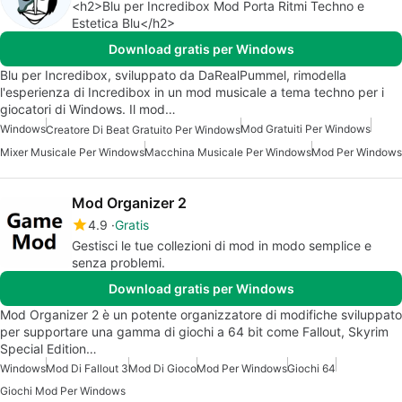
<h2>Blu per Incredibox Mod Porta Ritmi Techno e
Estetica Blu</h2>
Download gratis per Windows
Blu per Incredibox, sviluppato da DaRealPummel, rimodella
l'esperienza di Incredibox in un mod musicale a tema techno per i
giocatori di Windows. Il mod…
Windows
Mod Gratuiti Per Windows
Creatore Di Beat Gratuito Per Windows
Mixer Musicale Per Windows
Macchina Musicale Per Windows
Mod Per Windows
Mod Organizer 2
4.9
Gratis
Gestisci le tue collezioni di mod in modo semplice e
senza problemi.
Download gratis per Windows
Mod Organizer 2 è un potente organizzatore di modifiche sviluppato
per supportare una gamma di giochi a 64 bit come Fallout, Skyrim
Special Edition…
Windows
Mod Di Fallout 3
Mod Di Gioco
Mod Per Windows
Giochi 64
Giochi Mod Per Windows