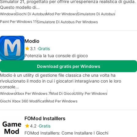
Simulator 21, progettato per offrire un'esperienza realistica di guida.
Questo modello di…
Windows
Giochi Di Autobus
Mod Per Windows
Simulatore Di Autobus
Paint Per Windows 11
Simulatore Di Autobus Per Windows
Modio
3.1
Gratis
Potenzia la tua console di gioco
Download gratis per Windows
Modio è un utility di gestione file classica che una volta ha
rivoluzionato il modo in cui i giocatori interagivano con le loro
console…
Windows
Xbox Per Windows 7
Mod Di Gioco
Utility Per Windows
Giochi Xbox 360 Modificati
Mod Per Windows
FOMod Installlers
4.2
Gratis
FOMod Installlers: Come Installare I Giochi