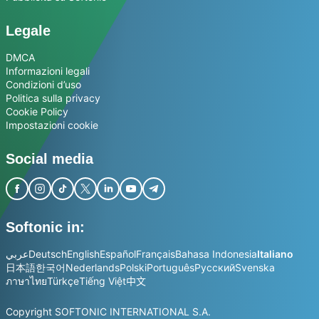
Legale
DMCA
Informazioni legali
Condizioni d’uso
Politica sulla privacy
Cookie Policy
Impostazioni cookie
Social media
Softonic in:
عربي
Deutsch
English
Español
Français
Bahasa Indonesia
Italiano
日本語
한국어
Nederlands
Polski
Português
Русский
Svenska
ภาษาไทย
Türkçe
Tiếng Việt
中文
Copyright SOFTONIC INTERNATIONAL S.A.