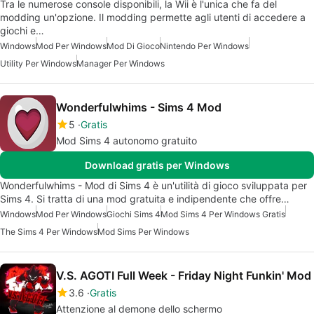
Tra le numerose console disponibili, la Wii è l'unica che fa del
modding un'opzione. Il modding permette agli utenti di accedere a
giochi e…
Windows
Mod Per Windows
Mod Di Gioco
Nintendo Per Windows
Utility Per Windows
Manager Per Windows
Wonderfulwhims - Sims 4 Mod
5
Gratis
Mod Sims 4 autonomo gratuito
Download gratis per Windows
Wonderfulwhims - Mod di Sims 4 è un'utilità di gioco sviluppata per
Sims 4. Si tratta di una mod gratuita e indipendente che offre…
Windows
Mod Per Windows
Giochi Sims 4
Mod Sims 4 Per Windows Gratis
The Sims 4 Per Windows
Mod Sims Per Windows
V.S. AGOTI Full Week - Friday Night Funkin' Mod
3.6
Gratis
Attenzione al demone dello schermo