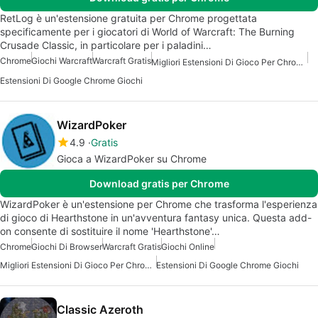
RetLog è un'estensione gratuita per Chrome progettata
specificamente per i giocatori di World of Warcraft: The Burning
Crusade Classic, in particolare per i paladini…
Chrome
Giochi Warcraft
Warcraft Gratis
Migliori Estensioni Di Gioco Per Chrome
Estensioni Di Google Chrome Giochi
WizardPoker
4.9
Gratis
Gioca a WizardPoker su Chrome
Download gratis per Chrome
WizardPoker è un'estensione per Chrome che trasforma l'esperienza
di gioco di Hearthstone in un'avventura fantasy unica. Questa add-
on consente di sostituire il nome 'Hearthstone'…
Chrome
Giochi Di Browser
Warcraft Gratis
Giochi Online
Migliori Estensioni Di Gioco Per Chrome
Estensioni Di Google Chrome Giochi
Classic Azeroth