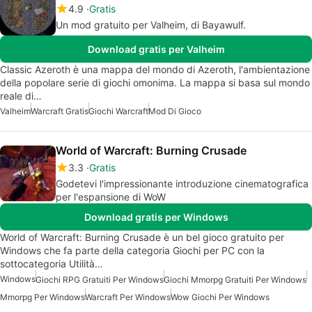
4.9
Gratis
Un mod gratuito per Valheim, di Bayawulf.
Download gratis per Valheim
Classic Azeroth è una mappa del mondo di Azeroth, l'ambientazione
della popolare serie di giochi omonima. La mappa si basa sul mondo
reale di…
Valheim
Warcraft Gratis
Giochi Warcraft
Mod Di Gioco
World of Warcraft: Burning Crusade
3.3
Gratis
Godetevi l'impressionante introduzione cinematografica
per l'espansione di WoW
Download gratis per Windows
World of Warcraft: Burning Crusade è un bel gioco gratuito per
Windows che fa parte della categoria Giochi per PC con la
sottocategoria Utilità…
Windows
Giochi RPG Gratuiti Per Windows
Giochi Mmorpg Gratuiti Per Windows
Mmorpg Per Windows
Warcraft Per Windows
Wow Giochi Per Windows