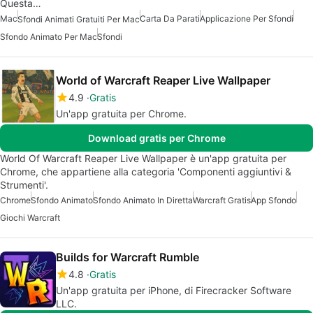
Questa…
Mac
Carta Da Parati
Applicazione Per Sfondi
Sfondi Animati Gratuiti Per Mac
Sfondo Animato Per Mac
Sfondi
World of Warcraft Reaper Live Wallpaper
4.9
Gratis
Un'app gratuita per Chrome.
Download gratis per Chrome
World Of Warcraft Reaper Live Wallpaper è un'app gratuita per
Chrome, che appartiene alla categoria 'Componenti aggiuntivi &
Strumenti'.
Chrome
Sfondo Animato
Sfondo Animato In Diretta
Warcraft Gratis
App Sfondo
Giochi Warcraft
Builds for Warcraft Rumble
4.8
Gratis
Un'app gratuita per iPhone, di Firecracker Software
LLC.