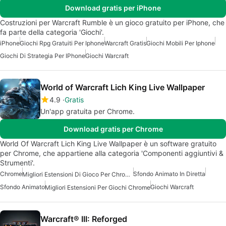
Download gratis per iPhone
Costruzioni per Warcraft Rumble è un gioco gratuito per iPhone, che
fa parte della categoria 'Giochi'.
iPhone
Giochi Rpg Gratuiti Per Iphone
Warcraft Gratis
Giochi Mobili Per Iphone
Giochi Di Strategia Per IPhone
Giochi Warcraft
World of Warcraft Lich King Live Wallpaper
4.9
Gratis
Un'app gratuita per Chrome.
Download gratis per Chrome
World Of Warcraft Lich King Live Wallpaper è un software gratuito
per Chrome, che appartiene alla categoria 'Componenti aggiuntivi &
Strumenti'.
Chrome
Sfondo Animato In Diretta
Migliori Estensioni Di Gioco Per Chrome
Sfondo Animato
Giochi Warcraft
Migliori Estensioni Per Giochi Chrome
Warcraft® III: Reforged