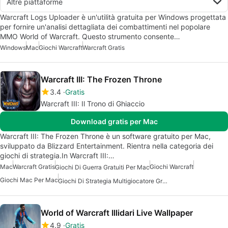
Altre piattaforme
Warcraft Logs Uploader è un'utilità gratuita per Windows progettata
per fornire un'analisi dettagliata dei combattimenti nel popolare
MMO World of Warcraft. Questo strumento consente…
Windows
Mac
Giochi Warcraft
Warcraft Gratis
Warcraft III: The Frozen Throne
3.4
Gratis
Warcraft III: Il Trono di Ghiaccio
Download gratis per Mac
Warcraft III: The Frozen Throne è un software gratuito per Mac,
sviluppato da Blizzard Entertainment. Rientra nella categoria dei
giochi di strategia.In Warcraft III:…
Mac
Warcraft Gratis
Giochi Warcraft
Giochi Di Guerra Gratuiti Per Mac
Giochi Mac Per Mac
Giochi Di Strategia Multigiocatore Gratuiti
World of Warcraft Illidari Live Wallpaper
4.9
Gratis