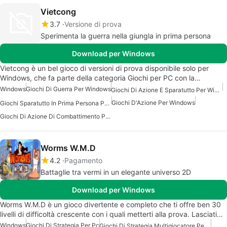
Vietcong
3.7
Versione di prova
Sperimenta la guerra nella giungla in prima persona
Download per Windows
Vietcong è un bel gioco di versioni di prova disponibile solo per
Windows, che fa parte della categoria Giochi per PC con la…
Windows
Giochi Di Guerra Per Windows
Giochi Di Azione E Sparatutto Per Windows
Giochi D'Azione Per Windows
Giochi Sparatutto In Prima Persona Per Windows
Giochi Di Azione Di Combattimento Per Windows
Worms W.M.D
4.2
Pagamento
Battaglie tra vermi in un elegante universo 2D
Download per Windows
Worms W.M.D è un gioco divertente e completo che ti offre ben 30
livelli di difficoltà crescente con i quali metterti alla prova. Lasciati…
Windows
Giochi Di Strategia Per Pc
Giochi Di Strategia Multigiocatore Per Windows