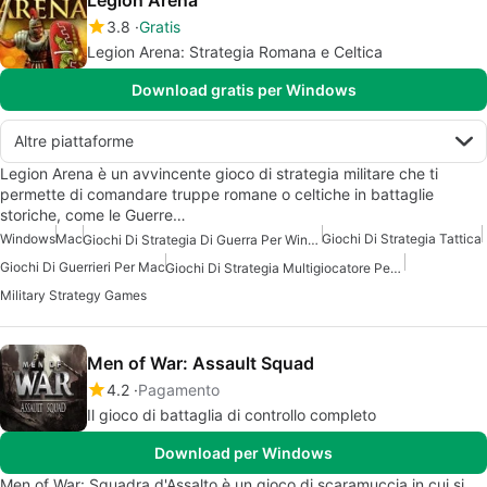
3.8
Gratis
Legion Arena: Strategia Romana e Celtica
Download gratis per Windows
Altre piattaforme
Legion Arena è un avvincente gioco di strategia militare che ti
permette di comandare truppe romane o celtiche in battaglie
storiche, come le Guerre…
Windows
Mac
Giochi Di Strategia Tattica
Giochi Di Strategia Di Guerra Per Windows Gratis
Giochi Di Guerrieri Per Mac
Giochi Di Strategia Multigiocatore Per Windows
Military Strategy Games
Men of War: Assault Squad
4.2
Pagamento
Il gioco di battaglia di controllo completo
Download per Windows
Men of War: Squadra d'Assalto è un gioco di scaramuccia in cui si