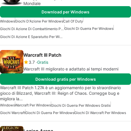
Mondiale
Download per Windows
Windows
Giochi D'Azione Per Windows
Call Of Duty
Giochi Di Guerra Per Windows
Giochi Di Azione Di Combattimento Per Windows
Giochi Di Azione E Sparatutto Per Windows
Warcraft III Patch
3.7
Gratis
Warcraft III migliorato e adattato ai tempi moderni
Download gratis per Windows
Warcraft III Patch 1.27A è un aggiornamento per lo straordinario
gioco di Blizzard, Warcraft III: Reign of Chaos. Corregge bug e
migliora la…
Windows
Warcraft Per Windows
Giochi Di Guerra Per Windows Gratis
Giochi Warcraft
Giochi Di Guerra Per Windows
Giochi Di Warcraft Per Windows
Legion Arena