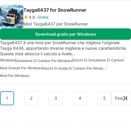
Tayga6437 for SnowRunner
4.6
Gratis
Mod Tayga6437 per SnowRunner
Download gratis per Windows
Tayga6437 è una mod per SnowRunner che migliora l'originale
Tayga 6436, apportando diverse migliorie e nuove caratteristiche.
Questa mod sblocca il veicolo a livello…
Windows
Giochi Di Simulatore Di Camion
Simulatore Di Camion Per Windows
Mod Gratuiti Per Windows
Giochi Di Guida Di Camion Per Windows
Mod Per Windows
1
2
3
4
5
Fine