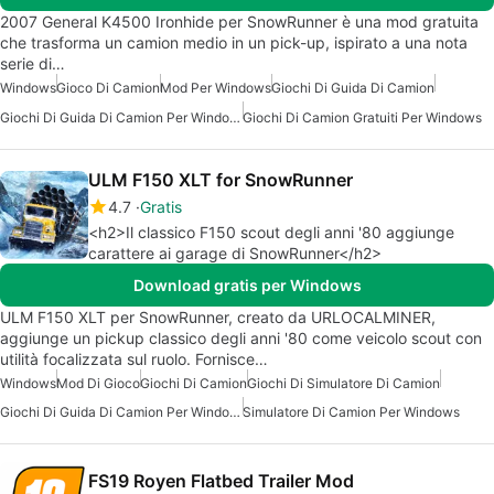
2007 General K4500 Ironhide per SnowRunner è una mod gratuita
che trasforma un camion medio in un pick-up, ispirato a una nota
serie di…
Windows
Gioco Di Camion
Mod Per Windows
Giochi Di Guida Di Camion
Giochi Di Guida Di Camion Per Windows
Giochi Di Camion Gratuiti Per Windows
ULM F150 XLT for SnowRunner
4.7
Gratis
<h2>Il classico F150 scout degli anni '80 aggiunge
carattere ai garage di SnowRunner</h2>
Download gratis per Windows
ULM F150 XLT per SnowRunner, creato da URLOCALMINER,
aggiunge un pickup classico degli anni '80 come veicolo scout con
utilità focalizzata sul ruolo. Fornisce…
Windows
Mod Di Gioco
Giochi Di Camion
Giochi Di Simulatore Di Camion
Giochi Di Guida Di Camion Per Windows
Simulatore Di Camion Per Windows
FS19 Royen Flatbed Trailer Mod