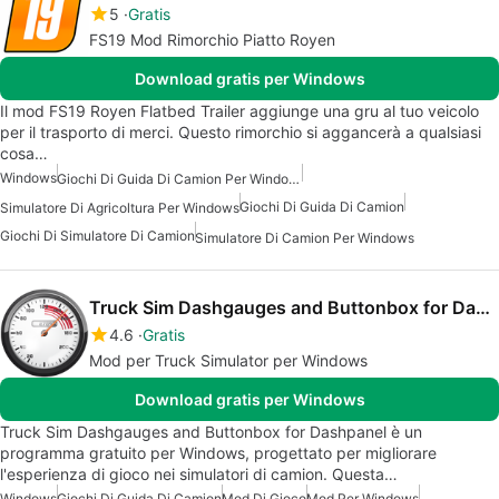
5
Gratis
FS19 Mod Rimorchio Piatto Royen
Download gratis per Windows
Il mod FS19 Royen Flatbed Trailer aggiunge una gru al tuo veicolo
per il trasporto di merci. Questo rimorchio si aggancerà a qualsiasi
cosa…
Windows
Giochi Di Guida Di Camion Per Windows
Giochi Di Guida Di Camion
Simulatore Di Agricoltura Per Windows
Giochi Di Simulatore Di Camion
Simulatore Di Camion Per Windows
Truck Sim Dashgauges and Buttonbox for Dashpanel
4.6
Gratis
Mod per Truck Simulator per Windows
Download gratis per Windows
Truck Sim Dashgauges and Buttonbox for Dashpanel è un
programma gratuito per Windows, progettato per migliorare
l'esperienza di gioco nei simulatori di camion. Questa…
Windows
Giochi Di Guida Di Camion
Mod Di Gioco
Mod Per Windows