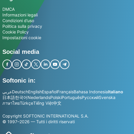
DMCA
Informazioni legali
Condizioni d’uso
Politica sulla privacy
Cookie Policy
Impostazioni cookie
Social media
Softonic in:
عربي
Deutsch
English
Español
Français
Bahasa Indonesia
Italiano
日本語
한국어
Nederlands
Polski
Português
Русский
Svenska
ภาษาไทย
Türkçe
Tiếng Việt
中文
Copyright SOFTONIC INTERNATIONAL S.A.
© 1997–2026 — Tutti i diritti riservati