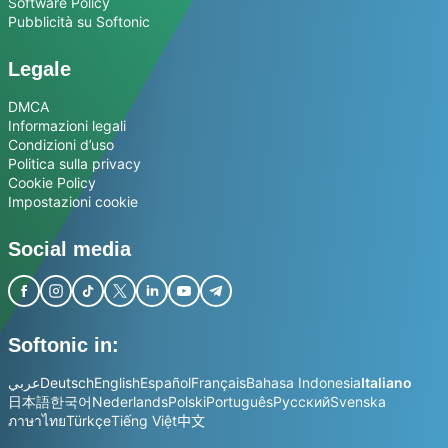
Software Policy
Pubblicità su Softonic
Legale
DMCA
Informazioni legali
Condizioni d’uso
Politica sulla privacy
Cookie Policy
Impostazioni cookie
Social media
Softonic in:
عربي
Deutsch
English
Español
Français
Bahasa Indonesia
Italiano
日本語
한국어
Nederlands
Polski
Português
Русский
Svenska
ภาษาไทย
Türkçe
Tiếng Việt
中文