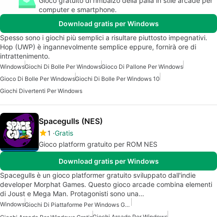
Gioco gratuito di rimbalzo della palla in stile arcade per
computer e smartphone.
Download gratis per Windows
Spesso sono i giochi più semplici a risultare piuttosto impegnativi.
Hop (UWP) è ingannevolmente semplice eppure, fornirà ore di
intrattenimento.
Windows
Giochi Di Bolle Per Windows
Gioco Di Pallone Per Windows
Gioco Di Bolle Per Windows
Giochi Di Bolle Per Windows 10
Giochi Divertenti Per Windows
Spacegulls (NES)
1
Gratis
Gioco platform gratuito per ROM NES
Download gratis per Windows
Spacegulls è un gioco platformer gratuito sviluppato dall'indie
developer Morphat Games. Questo gioco arcade combina elementi
di Joust e Mega Man. Protagonisti sono una…
Windows
Giochi Di Piattaforme Per Windows Gratuiti
Giochi Arcade Per Windows