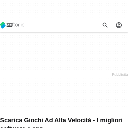
Scarica Giochi Ad Alta Velocità - I migliori