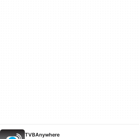
TVBAnywhere