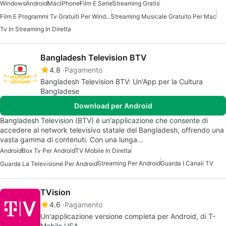
Windows
Android
Mac
iPhone
Film E Serie
Streaming Gratis
Film E Programmi Tv Gratuiti Per Windows
Streaming Musicale Gratuito Per Mac
Tv In Streaming In Diretta
Bangladesh Television BTV
4.8
Pagamento
Bangladesh Television BTV: Un'App per la Cultura
Bangladese
Download per Android
Bangladesh Television (BTV) è un'applicazione che consente di
accedere al network televisivo statale del Bangladesh, offrendo una
vasta gamma di contenuti. Con una lunga…
Android
Box Tv Per Android
TV Mobile In Diretta
Streaming Per Android
Guarda I Canali TV
Guarda La Televisione Per Android
TVision
4.6
Pagamento
Un'applicazione versione completa per Android, di T-
Mobile USA.