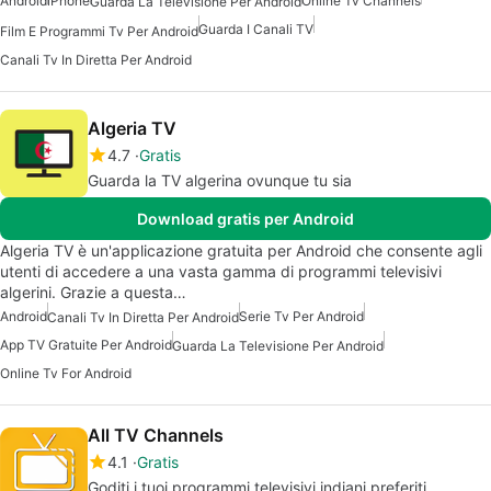
Android
iPhone
Online Tv Channels
Guarda La Televisione Per Android
Guarda I Canali TV
Film E Programmi Tv Per Android
Canali Tv In Diretta Per Android
Algeria TV
4.7
Gratis
Guarda la TV algerina ovunque tu sia
Download gratis per Android
Algeria TV è un'applicazione gratuita per Android che consente agli
utenti di accedere a una vasta gamma di programmi televisivi
algerini. Grazie a questa…
Android
Serie Tv Per Android
Canali Tv In Diretta Per Android
App TV Gratuite Per Android
Guarda La Televisione Per Android
Online Tv For Android
All TV Channels
4.1
Gratis
Goditi i tuoi programmi televisivi indiani preferiti,