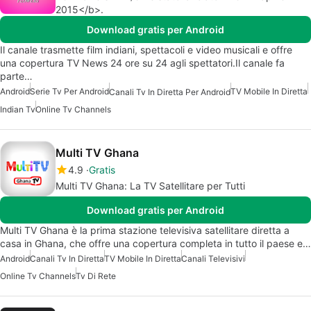
2015</b>.
Download gratis per Android
Il canale trasmette film indiani, spettacoli e video musicali e offre
una copertura TV News 24 ore su 24 agli spettatori.Il canale fa
parte…
Android
Serie Tv Per Android
TV Mobile In Diretta
Canali Tv In Diretta Per Android
Indian Tv
Online Tv Channels
Multi TV Ghana
4.9
Gratis
Multi TV Ghana: La TV Satellitare per Tutti
Download gratis per Android
Multi TV Ghana è la prima stazione televisiva satellitare diretta a
casa in Ghana, che offre una copertura completa in tutto il paese e…
Android
Canali Tv In Diretta
TV Mobile In Diretta
Canali Televisivi
Online Tv Channels
Tv Di Rete