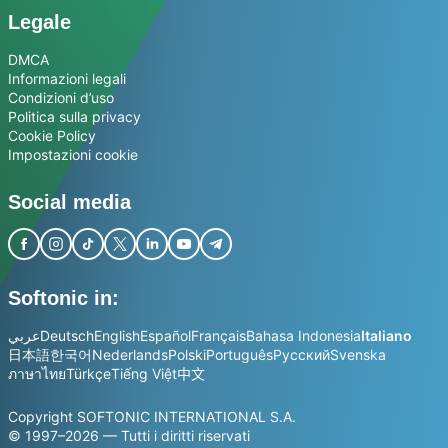
Legale
DMCA
Informazioni legali
Condizioni d’uso
Politica sulla privacy
Cookie Policy
Impostazioni cookie
Social media
Softonic in:
عربي
Deutsch
English
Español
Français
Bahasa Indonesia
Italiano
日本語
한국어
Nederlands
Polski
Português
Русский
Svenska
ภาษาไทย
Türkçe
Tiếng Việt
中文
Copyright SOFTONIC INTERNATIONAL S.A.
© 1997–2026 — Tutti i diritti riservati