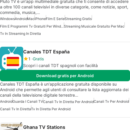
Pluto TV è un'app multimediale gratuita che ti consente di accedere
a oltre 100 canali televisivi in diverse categorie, come notizie, sport,
commedia, musica,…
Windows
Android
Mac
iPhone
Film E Serie
Streaming Gratis
Film E Programmi Tv Gratuiti Per Windows
Streaming Musicale Gratuito Per Mac
Tv In Streaming In Diretta
Canales TDT España
1
Gratis
Scopri i canali TDT spagnoli con facilità
Download gratis per Android
Canales TDT España è un'applicazione gratuita disponibile su
Android che permette agli utenti di consultare la lista aggiornata dei
canali della televisione digitale terrestre…
Android
Guarda I Canali TV
Canali Tv Per Android
Canali Tv In Diretta Per Android
Canali Tv In Diretta
Tv In Diretta Per Android
Ghana TV Stations