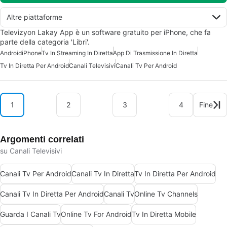
Altre piattaforme
Televizyon Lakay App è un software gratuito per iPhone, che fa
parte della categoria 'Libri'.
Android
iPhone
Tv In Streaming In Diretta
App Di Trasmissione In Diretta
Tv In Diretta Per Android
Canali Televisivi
Canali Tv Per Android
1
2
3
4
Fine
Argomenti correlati
su Canali Televisivi
Canali Tv Per Android
Canali Tv In Diretta
Tv In Diretta Per Android
Canali Tv In Diretta Per Android
Canali Tv
Online Tv Channels
Guarda I Canali Tv
Online Tv For Android
Tv In Diretta Mobile