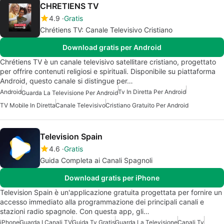
CHRETIENS TV
4.9
Gratis
Chrétiens TV: Canale Televisivo Cristiano
Download gratis per Android
Chrétiens TV è un canale televisivo satellitare cristiano, progettato
per offrire contenuti religiosi e spirituali. Disponibile su piattaforma
Android, questo canale si distingue per…
Android
Tv In Diretta Per Android
Guarda La Televisione Per Android
TV Mobile In Diretta
Canale Televisivo
Cristiano Gratuito Per Android
Television Spain
4.6
Gratis
Guida Completa ai Canali Spagnoli
Download gratis per iPhone
Television Spain è un'applicazione gratuita progettata per fornire un
accesso immediato alla programmazione dei principali canali e
stazioni radio spagnole. Con questa app, gli…
iPhone
Guarda I Canali TV
Guida Tv Gratis
Guarda La Televisione
Canali Tv