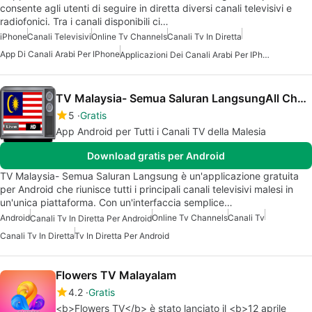
consente agli utenti di seguire in diretta diversi canali televisivi e
radiofonici. Tra i canali disponibili ci…
iPhone
Canali Televisivi
Online Tv Channels
Canali Tv In Diretta
App Di Canali Arabi Per IPhone
Applicazioni Dei Canali Arabi Per IPhone O IPad
TV Malaysia- Semua Saluran LangsungAll Channels
5
Gratis
App Android per Tutti i Canali TV della Malesia
Download gratis per Android
TV Malaysia- Semua Saluran Langsung è un'applicazione gratuita
per Android che riunisce tutti i principali canali televisivi malesi in
un'unica piattaforma. Con un'interfaccia semplice…
Android
Online Tv Channels
Canali Tv
Canali Tv In Diretta Per Android
Canali Tv In Diretta
Tv In Diretta Per Android
Flowers TV Malayalam
4.2
Gratis
<b>Flowers TV</b> è stato lanciato il <b>12 aprile