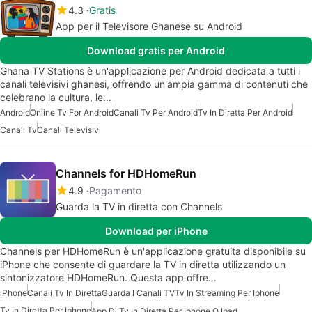
4.3
Gratis
App per il Televisore Ghanese su Android
Download gratis per Android
Ghana TV Stations è un'applicazione per Android dedicata a tutti i
canali televisivi ghanesi, offrendo un'ampia gamma di contenuti che
celebrano la cultura, le…
Android
Online Tv For Android
Canali Tv Per Android
Tv In Diretta Per Android
Canali Tv
Canali Televisivi
Channels for HDHomeRun
4.9
Pagamento
Guarda la TV in diretta con Channels
Download per iPhone
Channels per HDHomeRun è un'applicazione gratuita disponibile su
iPhone che consente di guardare la TV in diretta utilizzando un
sintonizzatore HDHomeRun. Questa app offre…
iPhone
Canali Tv In Diretta
Guarda I Canali TV
Tv In Streaming Per Iphone
Tv In Diretta Per Iphone
App Di Tv In Diretta Per Iphone O Ipad