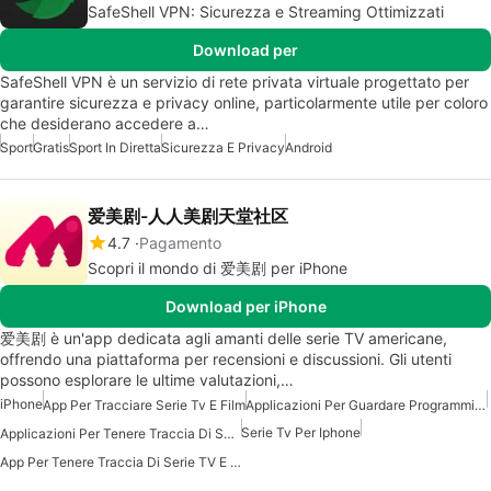
SafeShell VPN: Sicurezza e Streaming Ottimizzati
Download per
SafeShell VPN è un servizio di rete privata virtuale progettato per
garantire sicurezza e privacy online, particolarmente utile per coloro
che desiderano accedere a…
Sport
Gratis
Sport In Diretta
Sicurezza E Privacy
Android
爱美剧-人人美剧天堂社区
4.7
Pagamento
Scopri il mondo di 爱美剧 per iPhone
Download per iPhone
爱美剧 è un'app dedicata agli amanti delle serie TV americane,
offrendo una piattaforma per recensioni e discussioni. Gli utenti
possono esplorare le ultime valutazioni,…
iPhone
App Per Tracciare Serie Tv E Film
Applicazioni Per Guardare Programmi TV Sul Mio IPad
Serie Tv Per Iphone
Applicazioni Per Tenere Traccia Di Serie TV E Film
App Per Tenere Traccia Di Serie TV E Film