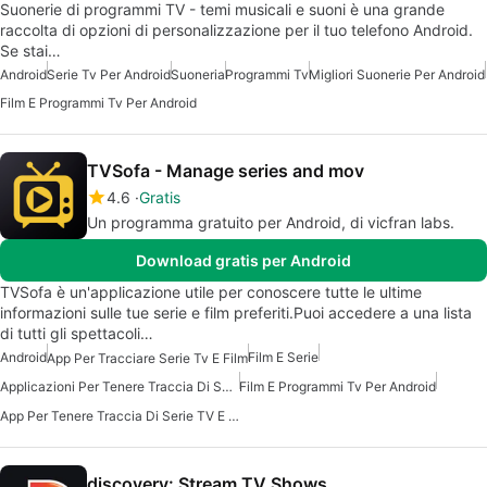
Suonerie di programmi TV - temi musicali e suoni è una grande
raccolta di opzioni di personalizzazione per il tuo telefono Android.
Se stai…
Android
Serie Tv Per Android
Suoneria
Programmi Tv
Migliori Suonerie Per Android
Film E Programmi Tv Per Android
TVSofa - Manage series and mov
4.6
Gratis
Un programma gratuito per Android, di vicfran labs.
Download gratis per Android
TVSofa è un'applicazione utile per conoscere tutte le ultime
informazioni sulle tue serie e film preferiti.Puoi accedere a una lista
di tutti gli spettacoli…
Android
Film E Serie
App Per Tracciare Serie Tv E Film
Applicazioni Per Tenere Traccia Di Serie TV E Film
Film E Programmi Tv Per Android
App Per Tenere Traccia Di Serie TV E Film
discovery: Stream TV Shows