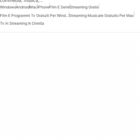
commedia, musica,…
Windows
Android
Mac
iPhone
Film E Serie
Streaming Gratis
Film E Programmi Tv Gratuiti Per Windows
Streaming Musicale Gratuito Per Mac
Tv In Streaming In Diretta