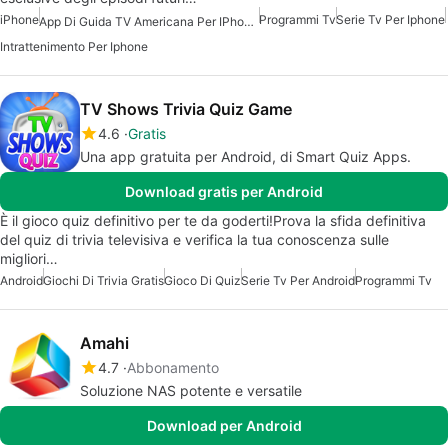
iPhone
Programmi Tv
Serie Tv Per Iphone
App Di Guida TV Americana Per IPhone O IPad
Intrattenimento Per Iphone
TV Shows Trivia Quiz Game
4.6
Gratis
Una app gratuita per Android, di Smart Quiz Apps.
Download gratis per Android
È il gioco quiz definitivo per te da goderti!Prova la sfida definitiva
del quiz di trivia televisiva e verifica la tua conoscenza sulle
migliori…
Android
Giochi Di Trivia Gratis
Gioco Di Quiz
Serie Tv Per Android
Programmi Tv
Amahi
4.7
Abbonamento
Soluzione NAS potente e versatile
Download per Android