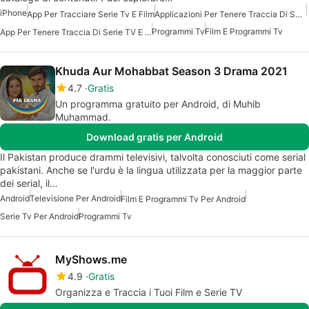
iPhone
App Per Tracciare Serie Tv E Film
Applicazioni Per Tenere Traccia Di Serie TV E Film
Programmi Tv
Film E Programmi Tv
App Per Tenere Traccia Di Serie TV E Film
Khuda Aur Mohabbat Season 3 Drama 2021
4.7
Gratis
Un programma gratuito per Android, di Muhib
Muhammad.
Download gratis per Android
Il Pakistan produce drammi televisivi, talvolta conosciuti come serial
pakistani. Anche se l'urdu è la lingua utilizzata per la maggior parte
dei serial, il…
Android
Televisione Per Android
Film E Programmi Tv Per Android
Serie Tv Per Android
Programmi Tv
MyShows.me
4.9
Gratis
Organizza e Traccia i Tuoi Film e Serie TV