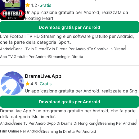
4.2
Gratis
Un'applicazione gratuita per Android, realizzata da
Floating Heart.
Download gratis per Android
Live Football TV HD Streaming è un software gratuito per Android,
che fa parte della categoria 'Sport'.
Android
Canali Tv In Diretta
Tv In Diretta Per Android
Tv Sportiva In Diretta
App TV Gratuite Per Android
Streaming In Diretta
DramaLive.App
4.5
Gratis
Un'applicazione gratuita per Android, realizzata da Sng.
Download gratis per Android
DramaLive.App è un programma gratuito per Android, che fa parte
della categoria 'Multimedia'.
Android
Serie Tv Per Android
App Di Drama Di Hong Kong
Streaming Per Android
Film Online Per Android
Streaming In Diretta Per Android