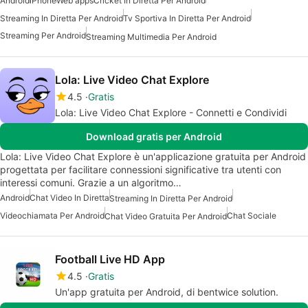
Android
iPhone
Web apps
Cricket In Diretta Per Android
Streaming In Diretta Per Android
Tv Sportiva In Diretta Per Android
Streaming Per Android
Streaming Multimedia Per Android
Lola: Live Video Chat Explore
4.5
Gratis
Lola: Live Video Chat Explore - Connetti e Condividi
Download gratis per Android
Lola: Live Video Chat Explore è un'applicazione gratuita per Android
progettata per facilitare connessioni significative tra utenti con
interessi comuni. Grazie a un algoritmo…
Android
Chat Video In Diretta
Streaming In Diretta Per Android
Videochiamata Per Android
Chat Sociale
Chat Video Gratuita Per Android
Football Live HD App
4.5
Gratis
Un'app gratuita per Android, di bentwice solution.