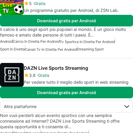
5
Gratis
Un programma gratuito per Android, di ZSN Lab.
Download gratis per Android
Il calcio è uno degli sport più popolari al mondo. È un gioco molto
famoso e amato dalle persone di tutti i paesi. È…
Android
Calcio In Diretta Per Android
Tv Sportiva In Diretta Per Android
Sport In Diretta
Streaming Sport
Canali Tv In Diretta Per Android
DAZN Live Sports Streaming
3.6
Gratis
Per vedere tutto il meglio dello sport in web streaming
Download gratis per Android
Altre piattaforme
Non vuoi perderti alcun evento sportivo con una semplice
connessione ad Internet? DAZN Live Sports Streaming ti offre
questa opportunità e ti consente di…