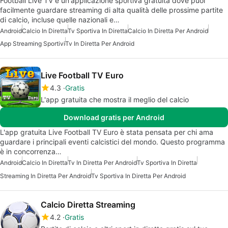
Football Live TV è un'applicazione sportiva gratuita dove puoi
facilmente guardare streaming di alta qualità delle prossime partite
di calcio, incluse quelle nazionali e…
Android
Calcio In Diretta
Tv Sportiva In Diretta
Calcio In Diretta Per Android
App Streaming Sportivi
Tv In Diretta Per Android
Live Football TV Euro
4.3
Gratis
L'app gratuita che mostra il meglio del calcio
Download gratis per Android
L'app gratuita Live Football TV Euro è stata pensata per chi ama
guardare i principali eventi calcistici del mondo. Questo programma
è in concorrenza…
Android
Calcio In Diretta
Tv In Diretta Per Android
Tv Sportiva In Diretta
Streaming In Diretta Per Android
Tv Sportiva In Diretta Per Android
Calcio Diretta Streaming
4.2
Gratis