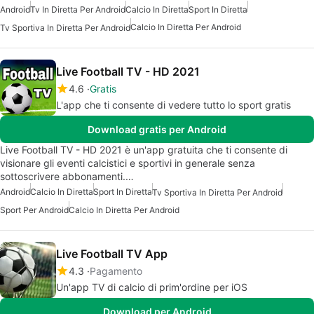
Android
Tv In Diretta Per Android
Calcio In Diretta
Sport In Diretta
Calcio In Diretta Per Android
Tv Sportiva In Diretta Per Android
Live Football TV - HD 2021
4.6
Gratis
L'app che ti consente di vedere tutto lo sport gratis
Download gratis per Android
Live Football TV - HD 2021 è un'app gratuita che ti consente di
visionare gli eventi calcistici e sportivi in generale senza
sottoscrivere abbonamenti.…
Android
Calcio In Diretta
Sport In Diretta
Tv Sportiva In Diretta Per Android
Sport Per Android
Calcio In Diretta Per Android
Live Football TV App
4.3
Pagamento
Un'app TV di calcio di prim'ordine per iOS
Download per Android