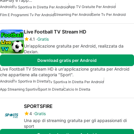
RaiPlay è l'app…
Android
App TV Gratuite Per Android
Tv Sportiva In Diretta Per Android
Streaming Per Android
Serie Tv Per Android
Film E Programmi Tv Per Android
Live Football TV Stream HD
4.1
Gratis
Un'applicazione gratuita per Android, realizzata da
Dexlan.
Download gratis per Android
Live Football TV Stream HD è un'applicazione gratuita per Android
che appartiene alla categoria "Sport".
Android
Tv Sportiva In Diretta
Tv Sportiva In Diretta Per Android
App Streaming Sportivi
Sport In Diretta
Calcio In Diretta
SPORTSFIRE
4
Gratis
Una app di streaming gratuita per gli appassionati di
sport