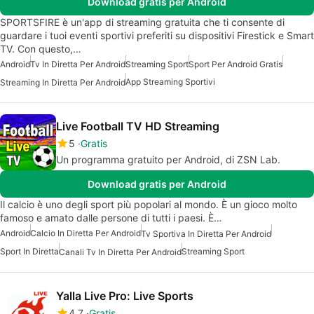
Download gratis per Android
SPORTSFIRE è un'app di streaming gratuita che ti consente di
guardare i tuoi eventi sportivi preferiti su dispositivi Firestick e Smart
TV. Con questo,…
Android
Tv In Diretta Per Android
Streaming Sport
Sport Per Android Gratis
App Streaming Sportivi
Streaming In Diretta Per Android
Live Football TV HD Streaming
5
Gratis
Un programma gratuito per Android, di ZSN Lab.
Download gratis per Android
Il calcio è uno degli sport più popolari al mondo. È un gioco molto
famoso e amato dalle persone di tutti i paesi. È…
Android
Calcio In Diretta Per Android
Tv Sportiva In Diretta Per Android
Sport In Diretta
Streaming Sport
Canali Tv In Diretta Per Android
Yalla Live Pro: Live Sports
4.7
Gratis