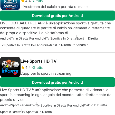
4.4
Gratis
I livestream del calcio a portata di mano
Download gratis per Android
LIVE FOOTBALL FREE APP è un'applicazione sportiva gratuita che
consente di guardare le partite di calcio on-demand direttamente
dal proprio dispositivo. La piattaforma di…
Android
Tv In Diretta Per Android
Tv Sportiva In Diretta
Sport In Diretta
Calcio In Diretta Per Android
Tv Sportiva In Diretta Per Android
Live Sports HD TV
4.4
Gratis
L’app per lo sport in streaming
Download gratis per Android
Live Sports HD TV è un’applicazione che permette di visionare lo
sport in streaming in ogni angolo del mondo, tutto direttamente dal
proprio device…
Android
Sport Per Android
Calcio In Diretta
Tv Sportiva In Diretta Per Android
Sport In Diretta
Tv Sportiva In Diretta