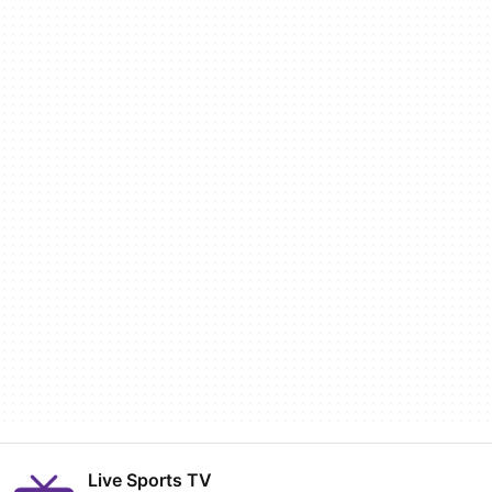
Live Sports TV