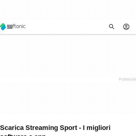
Scarica Streaming Sport - I migliori