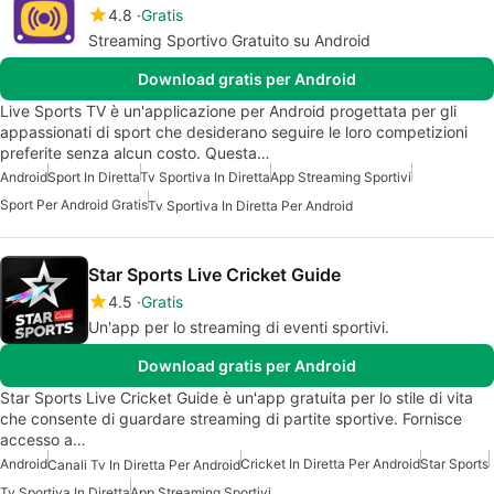
4.8
Gratis
Streaming Sportivo Gratuito su Android
Download gratis per Android
Live Sports TV è un'applicazione per Android progettata per gli
appassionati di sport che desiderano seguire le loro competizioni
preferite senza alcun costo. Questa…
Android
Sport In Diretta
Tv Sportiva In Diretta
App Streaming Sportivi
Sport Per Android Gratis
Tv Sportiva In Diretta Per Android
Star Sports Live Cricket Guide
4.5
Gratis
Un'app per lo streaming di eventi sportivi.
Download gratis per Android
Star Sports Live Cricket Guide è un'app gratuita per lo stile di vita
che consente di guardare streaming di partite sportive. Fornisce
accesso a…
Android
Cricket In Diretta Per Android
Star Sports
Canali Tv In Diretta Per Android
Tv Sportiva In Diretta
App Streaming Sportivi