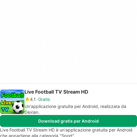
Live Football TV Stream HD
4.1
Gratis
Un'applicazione gratuita per Android, realizzata da
Dexlan.
Download gratis per Android
Live Football TV Stream HD è un'applicazione gratuita per Android
che appartiene alla categoria "Sport".