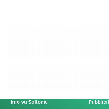
Info su Softonic
Pubblici