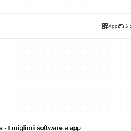
App
Gi
 - I migliori software e app