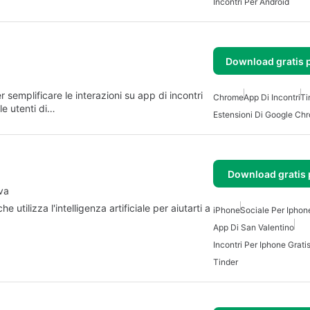
Incontri Per Android
Download gratis 
semplificare le interazioni su app di incontri
Chrome
App Di Incontri
Ti
le utenti di…
Estensioni Di Google Ch
Download gratis 
va
utilizza l'intelligenza artificiale per aiutarti a
iPhone
Sociale Per Iphon
App Di San Valentino
Incontri Per Iphone Grati
Tinder