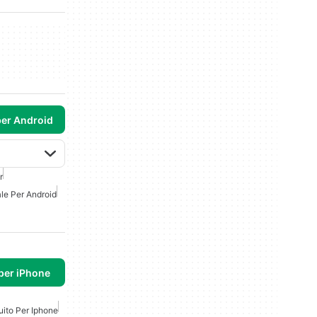
per Android
r
le Per Android
per iPhone
uito Per Iphone