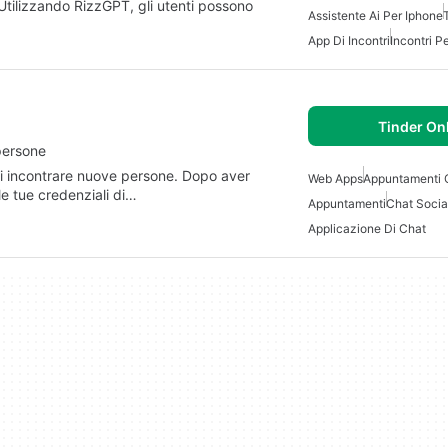
. Utilizzando RizzGPT, gli utenti possono
Assistente Ai Per Iphone
App Di Incontri
Incontri P
Tinder On
persone
di incontrare nuove persone. Dopo aver
Web Apps
Appuntamenti 
 le tue credenziali di…
Appuntamenti
Chat Socia
Applicazione Di Chat