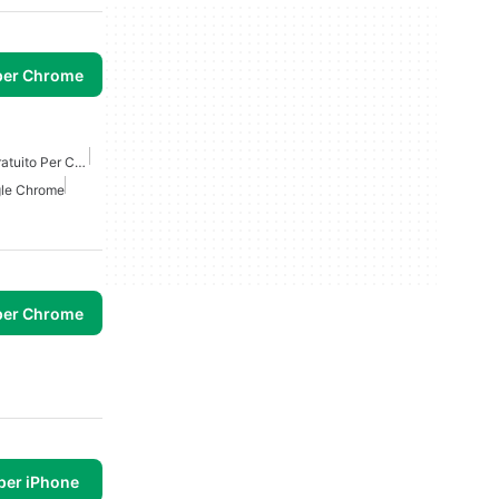
per Chrome
Cliccatore Automatico Gratuito Per Chrome
gle Chrome
per Chrome
per iPhone