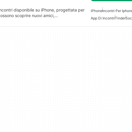
ncontri disponibile su iPhone, progettata per
iPhone
Incontri Per Iphon
 possono scoprire nuovi amici,…
App Di Incontri
Tinder
Soc