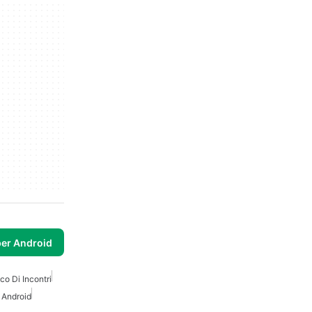
per Android
co Di Incontri
 Android