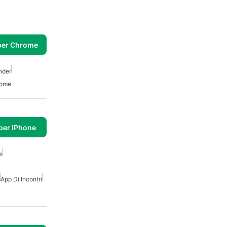
per Chrome
nder
rome
per iPhone
e
s
App Di Incontri