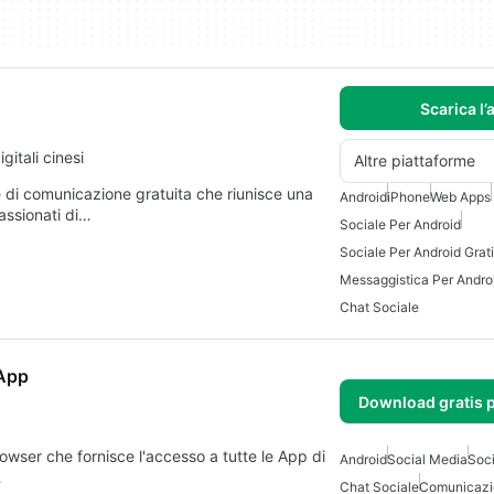
Scarica l’
itali cinesi
Altre piattaforme
di comunicazione gratuita che riunisce una
Android
iPhone
Web Apps
passionati di…
Sociale Per Android
Sociale Per Android Grat
Messaggistica Per Andro
Chat Sociale
 App
Download gratis 
owser che fornisce l'accesso a tutte le App di
Android
Social Media
Soci
…
Chat Sociale
Comunicazi