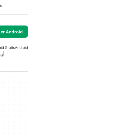
is
per Android
id Gratis
Android
ia