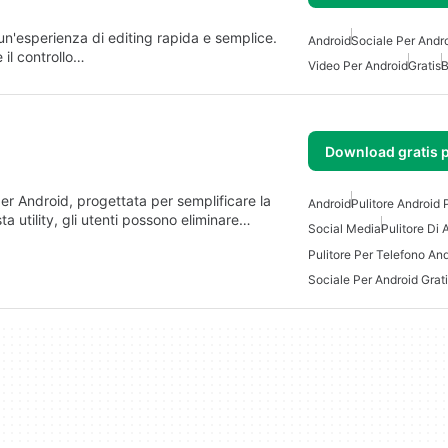
 un'esperienza di editing rapida e semplice.
Android
Sociale Per Andr
 il controllo…
Video Per Android
Gratis
B
Download gratis 
per Android, progettata per semplificare la
Android
Pulitore Android 
a utility, gli utenti possono eliminare…
Social Media
Pulitore Di 
Pulitore Per Telefono And
Sociale Per Android Grat