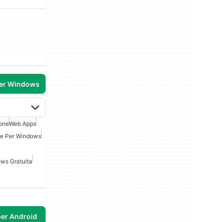
per Windows
one
Web Apps
e Per Windows
ws Gratuita
per Android