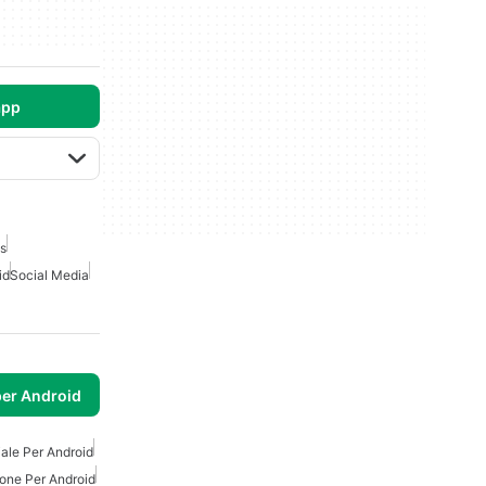
app
is
id
Social Media
per Android
ale Per Android
one Per Android