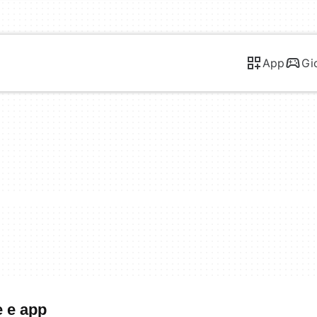
App
Gi
e e app