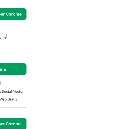
per Chrome
rome
line
k
ta
Social Media
 Web Gratis
per Chrome