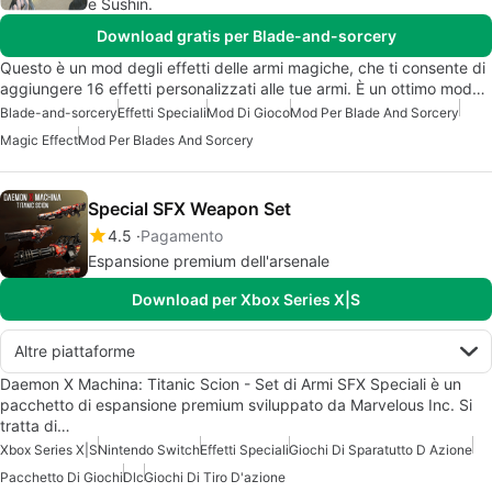
e Sushin.
Download gratis per Blade-and-sorcery
Questo è un mod degli effetti delle armi magiche, che ti consente di
aggiungere 16 effetti personalizzati alle tue armi. È un ottimo mod…
Blade-and-sorcery
Effetti Speciali
Mod Di Gioco
Mod Per Blade And Sorcery
Magic Effect
Mod Per Blades And Sorcery
Special SFX Weapon Set
4.5
Pagamento
Espansione premium dell'arsenale
Download per Xbox Series X|S
Altre piattaforme
Daemon X Machina: Titanic Scion - Set di Armi SFX Speciali è un
pacchetto di espansione premium sviluppato da Marvelous Inc. Si
tratta di…
Xbox Series X|S
Nintendo Switch
Effetti Speciali
Giochi Di Sparatutto D Azione
Pacchetto Di Giochi
Dlc
Giochi Di Tiro D'azione