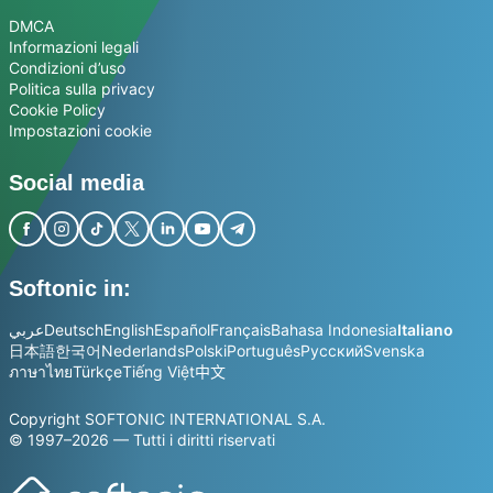
DMCA
Informazioni legali
Condizioni d’uso
Politica sulla privacy
Cookie Policy
Impostazioni cookie
Social media
Softonic in:
عربي
Deutsch
English
Español
Français
Bahasa Indonesia
Italiano
日本語
한국어
Nederlands
Polski
Português
Русский
Svenska
ภาษาไทย
Türkçe
Tiếng Việt
中文
Copyright SOFTONIC INTERNATIONAL S.A.
© 1997–2026 — Tutti i diritti riservati