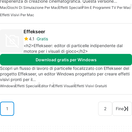
l'esperienza di creazione cinematografica. Questa versione…
Mac
Giochi Di Simulazione Per Mac
Effetti Speciali
Film E Programmi TV Per Mac
Effetti Visivi Per Mac
Effekseer
4.1
Gratis
<h2>Effekseer: editor di particelle indipendente dal
motore per i visuali di gioco</h2>
Download gratis per Windows
Scopri un flusso di lavoro di particelle focalizzato con Effekseer del
progetto Effekseer, un editor Windows progettato per creare effetti
visivi pronti per il…
Windows
Effetti Speciali
Editor Fx
Effetti Visuali
Effetti Visivi Gratuiti
1
2
Fine