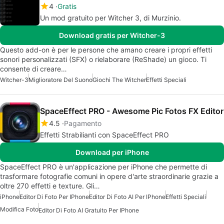
4
Gratis
Un mod gratuito per Witcher 3, di Murzinio.
Download gratis per Witcher-3
Questo add-on è per le persone che amano creare i propri effetti
sonori personalizzati (SFX) o rielaborare (ReShade) un gioco. Ti
consente di creare…
Witcher-3
Miglioratore Del Suono
Giochi The Witcher
Effetti Speciali
SpaceEffect PRO - Awesome Pic Fotos FX Editor
4.5
Pagamento
Effetti Strabilianti con SpaceEffect PRO
Download per iPhone
SpaceEffect PRO è un'applicazione per iPhone che permette di
trasformare fotografie comuni in opere d'arte straordinarie grazie a
oltre 270 effetti e texture. Gli…
iPhone
Editor Di Foto Per IPhone
Editor Di Foto AI Per IPhone
Effetti Speciali
Modifica Foto
Editor Di Foto AI Gratuito Per IPhone