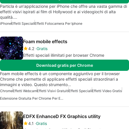
Particla è un'applicazione per iPhone che offre una vasta gamma di
effetti visivi ispirati ai film di Hollywood e ai videogiochi di alta
qualità.…
iPhone
Effetti Speciali
Effetti Fotocamera Per Iphone
Foam mobile effects
4.2
Gratis
Effetti speciali illimitati per browser Chrome
Download gratis per Chrome
Foam mobile effects è un componente aggiuntivo per il browser
Chrome che permette di applicare effetti speciali straordinari a
immagini e video. Questo strumento…
Chrome
Effetti Webcam
Effetti Visivi Gratuiti
Effetti Speciali
Effetti Video Gratis
Estensione Gratuita Per Chrome Per Espandere Automaticamente Il Testo
EDFX EnhanceD FX Graphics utility
4.1
Gratis