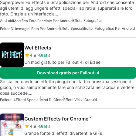
Superpower Fx Effects è un'applicazione per Android che consente
agli utenti di aggiungere effetti speciali ispirati ai supereroi alle loro
foto. Grazie a un'interfaccia…
Android
Effetti Fotografici
Modifica Foto Facciale Per Android
Effetti Speciali
Editor Fotografico Per Android
Editor Di Immagini Foto Per Android
Wet Effects
4.9
Gratis
Un mod gratuito per Fallout 4, di Elzee.
Download gratis per Fallout-4
Se stai cercando un effetto pioggia per la tua prossima sessione di
gioco, o vuoi semplicemente fare una schizzata nell'acqua e vedere
cosa succede,…
Fallout-4
Effetti Speciali
Mod Di Gioco
Effetti Visivi Gratuiti
Custom Effects for Chrome™
4.9
Gratis
Grande fonte di effetti divertenti e GIFs