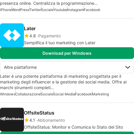
presenza online. Centralizza la programmazione…
iPhone
WordPress
Twitter
Sociale
Youtube
Instagram
Facebook
Later
4.8
Pagamento
Semplifica il tuo marketing con Later
Download per Windows
Altre piattaforme
Later è una potente piattaforma di marketing progettata per il
marketing degli influencer e la gestione dei social media. Offre ai
marchi strumenti completi…
Windows
Collaborazione
Sociale
Social Media
Facebook
Marketing
OffsiteStatus
4.1
Abbonamento
OffsiteStatus: Monitor e Comunica lo Stato del Sito