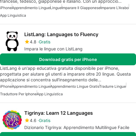
francese, tedesco, giapponese e italiano. Con un approccio…
iPhone
Apprendimento Lingue
Lingue
Imparare Il Giapponese
Imparare L'Arabo
App Linguistica
ListLang: Languages to Fluency
4.8
Gratis
Impara le lingue con ListLang
Download gratis per iPhone
ListLang è un'app educativa gratuita disponibile per iPhone,
progettata per aiutare gli utenti a imparare oltre 20 lingue. Questa
applicazione si concentra sull'insegnamento delle…
iPhone
Apprendimento Lingue
Apprendimento Lingue Gratis
Tradurre Lingue
Traduttore Per Iphone
App Linguistica
Tigrinya: Learn 12 Languages
4.6
Gratis
Dizionario Tigrinya: Apprendimento Multilingue Facile