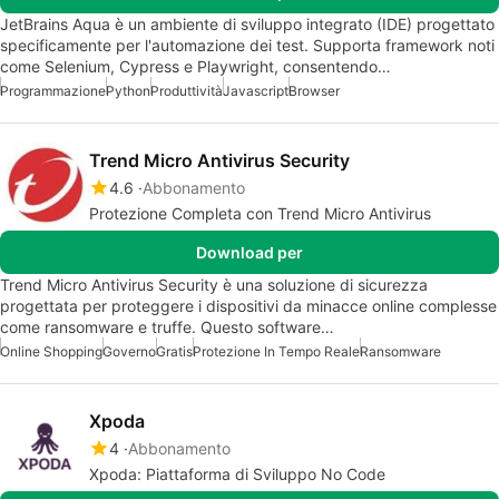
JetBrains Aqua è un ambiente di sviluppo integrato (IDE) progettato
specificamente per l'automazione dei test. Supporta framework noti
come Selenium, Cypress e Playwright, consentendo…
Programmazione
Python
Produttività
Javascript
Browser
Trend Micro Antivirus Security
4.6
Abbonamento
Protezione Completa con Trend Micro Antivirus
Download per
Trend Micro Antivirus Security è una soluzione di sicurezza
progettata per proteggere i dispositivi da minacce online complesse
come ransomware e truffe. Questo software…
Online Shopping
Governo
Gratis
Protezione In Tempo Reale
Ransomware
Xpoda
4
Abbonamento
Xpoda: Piattaforma di Sviluppo No Code