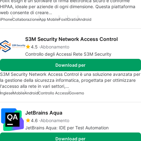
Foxit eSign è un software di firma elettronica sicuro e conforme
HIPAA, ideale per aziende di ogni dimensione. Questa piattaforma
web consente di creare…
iPhone
Collaborazione
App Mobile
Foxit
Gratis
Android
S3M Security Network Access Control
4.5
Abbonamento
Controllo degli Accessi Rete S3M Security
Download per
S3M Security Network Access Control è una soluzione avanzata per
la gestione della sicurezza informatica, progettata per ottimizzare
l'accesso alla rete in vari settori,…
Inglese
Mobile
Android
Controllo Accessi
Governo
JetBrains Aqua
4.6
Abbonamento
JetBrains Aqua: IDE per Test Automation
Download per