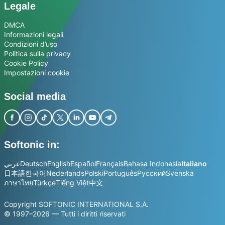
Legale
DMCA
Informazioni legali
Condizioni d’uso
Politica sulla privacy
Cookie Policy
Impostazioni cookie
Social media
Softonic in:
عربي
Deutsch
English
Español
Français
Bahasa Indonesia
Italiano
日本語
한국어
Nederlands
Polski
Português
Русский
Svenska
ภาษาไทย
Türkçe
Tiếng Việt
中文
Copyright SOFTONIC INTERNATIONAL S.A.
© 1997–2026 — Tutti i diritti riservati