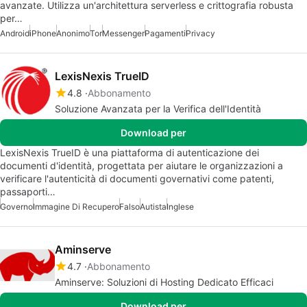
avanzate. Utilizza un'architettura serverless e crittografia robusta
per…
Android
iPhone
Anonimo
Tor
Messenger
Pagamenti
Privacy
LexisNexis TrueID
4.8
Abbonamento
Soluzione Avanzata per la Verifica dell'Identità
Download per
LexisNexis TrueID è una piattaforma di autenticazione dei
documenti d'identità, progettata per aiutare le organizzazioni a
verificare l'autenticità di documenti governativi come patenti,
passaporti…
Governo
Immagine Di Recupero
Falso
Autista
Inglese
Aminserve
4.7
Abbonamento
Aminserve: Soluzioni di Hosting Dedicato Efficaci
Download per