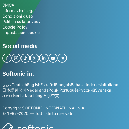
DMCA
Informazioni legali
Condizioni d’uso
Politica sulla privacy
Cookie Policy
Impostazioni cookie
Social media
Softonic in:
عربي
Deutsch
English
Español
Français
Bahasa Indonesia
Italiano
日本語
한국어
Nederlands
Polski
Português
Русский
Svenska
ภาษาไทย
Türkçe
Tiếng Việt
中文
Copyright SOFTONIC INTERNATIONAL S.A.
© 1997–2026 — Tutti i diritti riservati