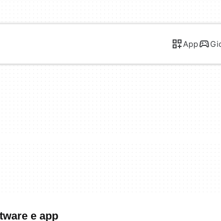
App
Gi
ftware e app