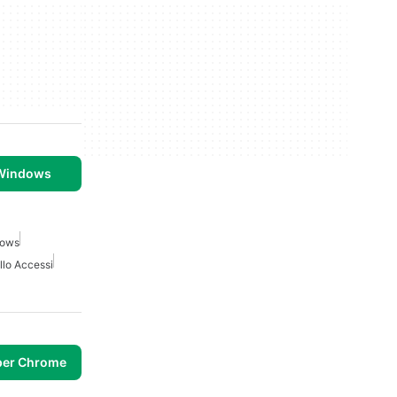
 Windows
dows
llo Accessi
per Chrome