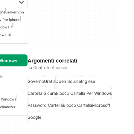
one
Server Vpn
y Per Iphone
ndows 7
dows 10
Argomenti correlati
 Windows
su Controllo Accessi
si
Governo
Gratis
Open Source
Inglese
Cartella Sicura
Blocco Cartella Per Windows
r Windows
Password Cartella
Blocco Cartella
Microsoft
r Windows
Google