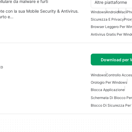
ellulare da malware e furti
Altre piattaforme
ete con la sua Mobile Security & Antivirus.
Windows
Android
Mac
iPh
urto e…
Sicurezza E Privacy
Prox
Browser Leggero Per Wi
Antivirus Gratis Per Win
Download per
to
Windows
Controllo Acces
Orologio Per Windows
Blocca Applicazione
Schermata Di Blocco Pe
Blocco Di Sicurezza Pe