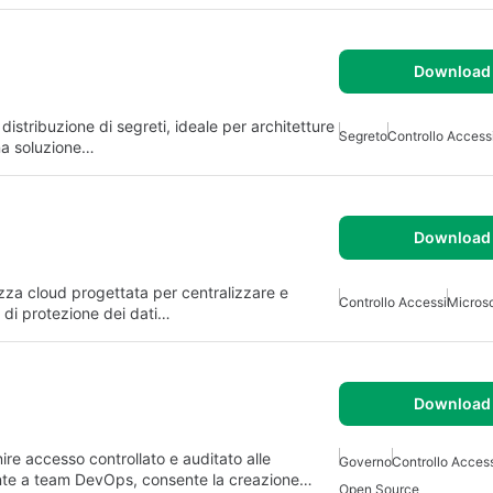
Download 
istribuzione di segreti, ideale per architetture
Segreto
Controllo Access
una soluzione…
Download 
ezza cloud progettata per centralizzare e
Controllo Accessi
Microso
i di protezione dei dati…
Download 
ire accesso controllato e auditato alle
Governo
Controllo Acces
ente a team DevOps, consente la creazione…
Open Source