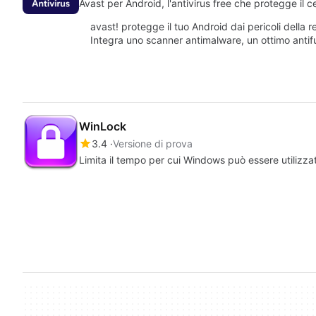
Avast per Android, l'antivirus free che protegge il c
avast! protegge il tuo Android dai pericoli della r
Integra uno scanner antimalware, un ottimo antif
WinLock
3.4
Versione di prova
Limita il tempo per cui Windows può essere utilizza