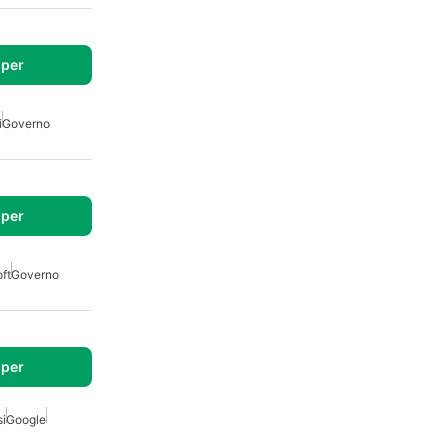
per
i
Governo
per
ft
Governo
per
si
Google