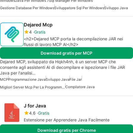
Windows
Java Per Windows 7
Sql Manager Per Windows
Gestione Database Per Windows
Sviluppatore Sql Per Windows
Sviluppo Java
Dejared Mcp
4
Gratis
<h2>Dejared MCP porta la decompilazione JAR nei
flussi di lavoro MCP AI</h2>
Download gratis per MCP
Dejared MCP, sviluppato da Hqkh4nh, è un server MCP che
consente agli assistenti AI di decompilare e ispezionare i file JAR
Java per l'analisi…
MCP
Programmazione Java
Sviluppo Java
File Jar
Compilatore Java
Migliori Server Mcp Per La Programmazione
J for Java
4.6
Gratis
Estensione per Apprendere Java Facilmente
Download gratis per Chrome