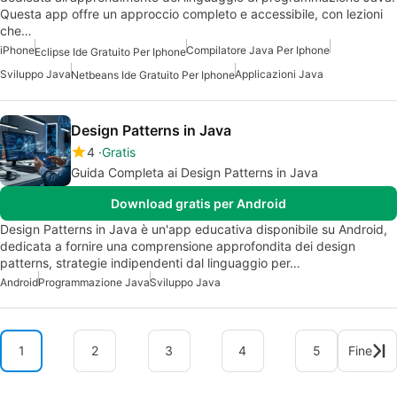
Questa app offre un approccio completo e accessibile, con lezioni
che…
iPhone
Compilatore Java Per Iphone
Eclipse Ide Gratuito Per Iphone
Sviluppo Java
Applicazioni Java
Netbeans Ide Gratuito Per Iphone
Design Patterns in Java
4
Gratis
Guida Completa ai Design Patterns in Java
Download gratis per Android
Design Patterns in Java è un'app educativa disponibile su Android,
dedicata a fornire una comprensione approfondita dei design
patterns, strategie indipendenti dal linguaggio per…
Android
Programmazione Java
Sviluppo Java
1
2
3
4
5
Fine