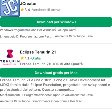
JCreator
3.4
Versione di prova
Download per Windows
Windows
Programmazione Per Windows
Sviluppo Java
Ambiente Di Sviluppo Java
Linguaggio Di Programmazione Per Windows
Eclipse Temurin 21
4.1
Gratis
Eclipse Temurin 21: JDK di Alta Qualità
Download gratis per Mac
Eclipse Temurin 21 è una distribuzione del Java Development Kit
(JDK) fornita dalla Eclipse Foundation, progettata per sviluppatori e
professionisti del settore. Questo strumento…
Mac
Strumenti Di Programmazione
Sviluppo Java
Compilatore Java
Ambiente Di Sviluppo Java
Software Open Source Per Mac