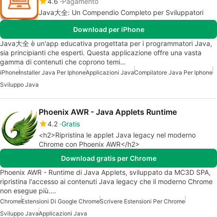
4.6
Pagamento
Java大全: Un Compendio Completo per Sviluppatori
Download per iPhone
Java大全 è un'app educativa progettata per i programmatori Java,
sia principianti che esperti. Questa applicazione offre una vasta
gamma di contenuti che coprono temi…
iPhone
Installer Java Per Iphone
Applicazioni Java
Compilatore Java Per Iphone
Sviluppo Java
Phoenix AWR - Java Applets Runtime
4.2
Gratis
<h2>Ripristina le applet Java legacy nel moderno
Chrome con Phoenix AWR</h2>
Download gratis per Chrome
Phoenix AWR - Runtime di Java Applets, sviluppato da MC3D SPA,
ripristina l'accesso ai contenuti Java legacy che il moderno Chrome
non esegue più.…
Chrome
Estensioni Di Google Chrome
Scrivere Estensioni Per Chrome
Sviluppo Java
Applicazioni Java