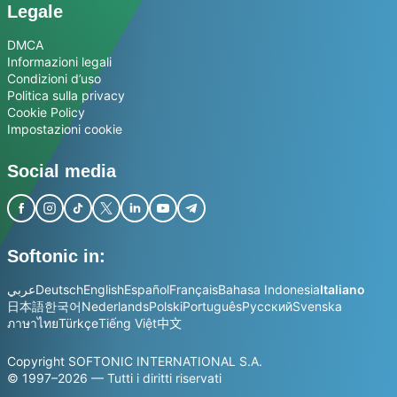
Legale
DMCA
Informazioni legali
Condizioni d’uso
Politica sulla privacy
Cookie Policy
Impostazioni cookie
Social media
Softonic in:
عربي
Deutsch
English
Español
Français
Bahasa Indonesia
Italiano
日本語
한국어
Nederlands
Polski
Português
Русский
Svenska
ภาษาไทย
Türkçe
Tiếng Việt
中文
Copyright SOFTONIC INTERNATIONAL S.A.
© 1997–2026 — Tutti i diritti riservati