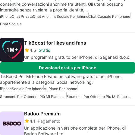
consentire conversazioni anonime tra utenti. Gli utenti possono
interagire senza rivelare la propria identità,…
iPhone
Chat Privata
Chat Anonima
Sociale Per Iphone
Chat Casuale Per Iphone
Chat Sociale
TikBoost for likes and fans
4.5
Gratis
Un programma gratuito per iPhone, di Saganaki d.o.o.
Download gratis per iPhone
TikBoost Per Mi Piace E Fanè un software gratuito per iPhone,
appartenente alla categoria 'Social networking'.
iPhone
Sociale Per Iphone
Mi Piace Per Iphone
Strumenti Per Ottenere Più Mi Piace E Follower Su Musical.ly
Strumenti Per Ottenere Più Mi Piace E Follower Musicali
Badoo Premium
4.1
Pagamento
Un'applicazione in versione completa per iPhone, di
Badoo Software Ltd.