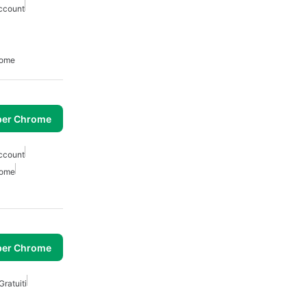
ccount
rome
per Chrome
ccount
rome
per Chrome
Gratuiti