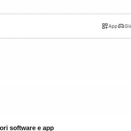
App
Gi
iori software e app