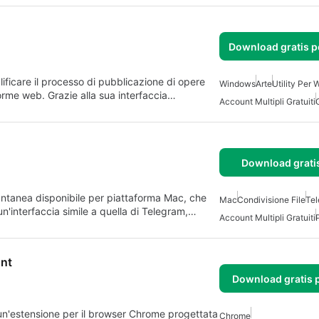
Download gratis 
ificare il processo di pubblicazione di opere
Windows
Arte
Utility Per
forme web. Grazie alla sua interfaccia…
Account Multipli Gratuiti
Download grati
antanea disponibile per piattaforma Mac, che
Mac
Condivisione File
Te
n'interfaccia simile a quella di Telegram,…
Account Multipli Gratuiti
unt
Download gratis 
n'estensione per il browser Chrome progettata
Chrome