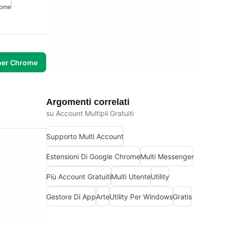
rome
per Chrome
Argomenti correlati
su Account Multipli Gratuiti
Supporto Multi Account
Estensioni Di Google Chrome
Multi Messenger
Più Account Gratuiti
Multi Utente
Utility
Gestore Di App
Arte
Utility Per Windows
Gratis