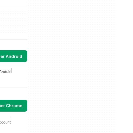
per Android
Gratuiti
per Chrome
ccount