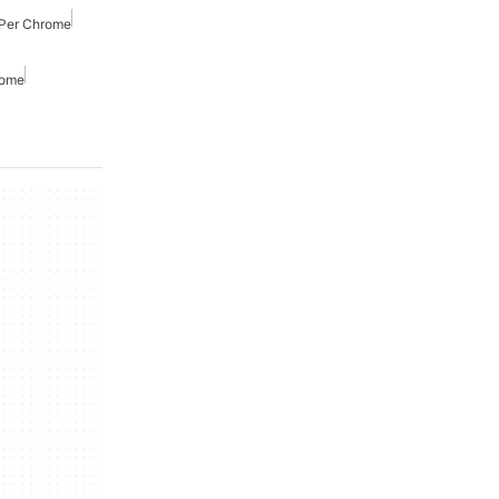
 Per Chrome
rome