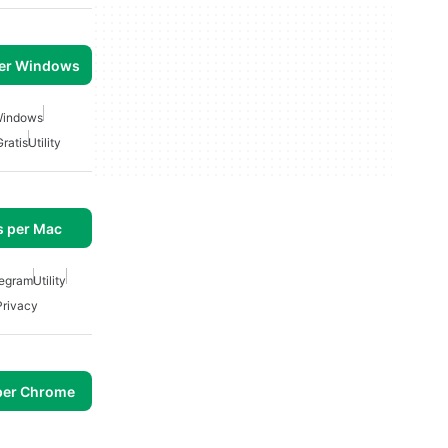
per Windows
 Windows
Gratis
Utility
s per Mac
legram
Utility
Privacy
per Chrome