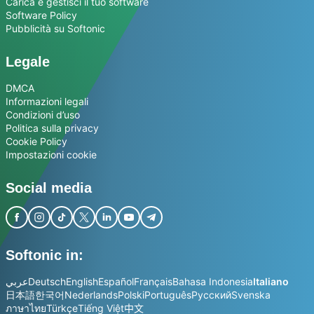
Carica e gestisci il tuo software
Software Policy
Pubblicità su Softonic
Legale
DMCA
Informazioni legali
Condizioni d’uso
Politica sulla privacy
Cookie Policy
Impostazioni cookie
Social media
Softonic in:
عربي
Deutsch
English
Español
Français
Bahasa Indonesia
Italiano
日本語
한국어
Nederlands
Polski
Português
Русский
Svenska
ภาษาไทย
Türkçe
Tiếng Việt
中文