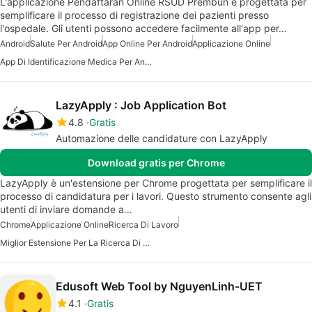
L'applicazione Pendaftaran Online RSUD Prembun è progettata per
semplificare il processo di registrazione dei pazienti presso
l'ospedale. Gli utenti possono accedere facilmente all'app per…
Android
Salute Per Android
App Online Per Android
Applicazione Online
App Di Identificazione Medica Per Android
LazyApply : Job Application Bot
4.8
Gratis
Automazione delle candidature con LazyApply
Download gratis per Chrome
LazyApply è un'estensione per Chrome progettata per semplificare il
processo di candidatura per i lavori. Questo strumento consente agli
utenti di inviare domande a…
Chrome
Applicazione Online
Ricerca Di Lavoro
Miglior Estensione Per La Ricerca Di Lavoro Per Chrome
Edusoft Web Tool by NguyenLinh-UET
4.1
Gratis