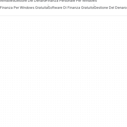
Windows
Gestore Del Denaro
Finanza Personale Per Windows
Finanza Per Windows Gratuita
Software Di Finanza Gratuito
Gestione Del Denaro