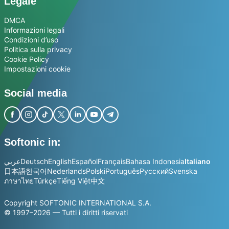
Legale
DMCA
Informazioni legali
Condizioni d’uso
Politica sulla privacy
Cookie Policy
Impostazioni cookie
Social media
Softonic in:
عربي
Deutsch
English
Español
Français
Bahasa Indonesia
Italiano
日本語
한국어
Nederlands
Polski
Português
Русский
Svenska
ภาษาไทย
Türkçe
Tiếng Việt
中文
Copyright SOFTONIC INTERNATIONAL S.A.
© 1997–2026 — Tutti i diritti riservati