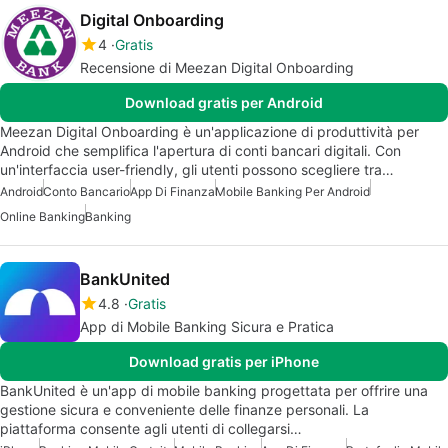
Digital Onboarding
4
Gratis
Recensione di Meezan Digital Onboarding
Download gratis per Android
Meezan Digital Onboarding è un'applicazione di produttività per
Android che semplifica l'apertura di conti bancari digitali. Con
un'interfaccia user-friendly, gli utenti possono scegliere tra…
Android
Conto Bancario
App Di Finanza
Mobile Banking Per Android
Online Banking
Banking
BankUnited
4.8
Gratis
App di Mobile Banking Sicura e Pratica
Download gratis per iPhone
BankUnited è un'app di mobile banking progettata per offrire una
gestione sicura e conveniente delle finanze personali. La
piattaforma consente agli utenti di collegarsi…