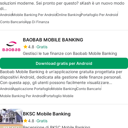
soluzioni moderne. Sei pronto per questo? sKash è un nuovo modo
di…
Android
Mobile Banking Per Android
Online Banking
Portafoglio Per Android
Conto Bancario
App Di Finanza
BAOBAB MOBILE BANKING
4.8
Gratis
Gestisci le tue finanze con Baobab Mobile Banking
Download gratis per Android
Baobab Mobile Banking è un'applicazione gratuita progettata per
dispositivi Android, dedicata alla gestione delle finanze personali.
Con questa app, gli utenti possono facilmente visualizzare…
Android
Applicazione Portafoglio
Mobile Banking
Conto Bancario
Mobile Banking Per Android
Portafoglio Mobile
BKSC Mobile Banking
4.8
Gratis
Recensione di BKSC Mobile Banking