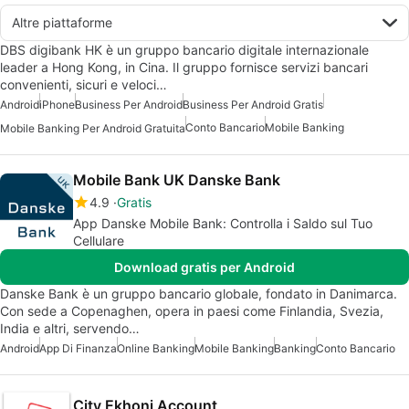
Altre piattaforme
DBS digibank HK è un gruppo bancario digitale internazionale
leader a Hong Kong, in Cina. Il gruppo fornisce servizi bancari
convenienti, sicuri e veloci…
Android
iPhone
Business Per Android
Business Per Android Gratis
Conto Bancario
Mobile Banking
Mobile Banking Per Android Gratuita
Mobile Bank UK Danske Bank
4.9
Gratis
App Danske Mobile Bank: Controlla i Saldo sul Tuo
Cellulare
Download gratis per Android
Danske Bank è un gruppo bancario globale, fondato in Danimarca.
Con sede a Copenaghen, opera in paesi come Finlandia, Svezia,
India e altri, servendo…
Android
App Di Finanza
Online Banking
Mobile Banking
Banking
Conto Bancario
City Ekhoni Account