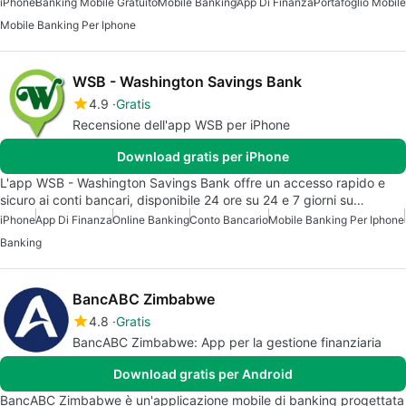
iPhone
Banking Mobile Gratuito
Mobile Banking
App Di Finanza
Portafoglio Mobile
Mobile Banking Per Iphone
WSB - Washington Savings Bank
4.9
Gratis
Recensione dell'app WSB per iPhone
Download gratis per iPhone
L'app WSB - Washington Savings Bank offre un accesso rapido e
sicuro ai conti bancari, disponibile 24 ore su 24 e 7 giorni su…
iPhone
App Di Finanza
Online Banking
Conto Bancario
Mobile Banking Per Iphone
Banking
BancABC Zimbabwe
4.8
Gratis
BancABC Zimbabwe: App per la gestione finanziaria
Download gratis per Android
BancABC Zimbabwe è un'applicazione mobile di banking progettata