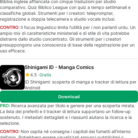
Bibbia inglese affiancata con cinque traduzioni per studio
comparativo. Quiz Biblico League con quiz a tempo settimanali e
classifiche globali. Strumenti per i creatori: teleprompter,
registrazione a doppia telecamera e studio vocale inclusi.
CONTRO:
Il focus linguistico limita l'utilità per i non parlanti urdu. Un
ampio mix di caratteristiche ministeriali e di stile di vita potrebbe
distrarre dallo studio concentrato. Gli strumenti per i creatori
presuppongono una conoscenza di base della registrazione per un
uso efficace.
Shinigami ID - Manga Comics
4.5
Gratis
ID Shinigami: scoperta di manga e tracker di lettura per
Android
Download
PRO:
Ricerca avanzata per titolo e genere per una scoperta mirata.
La lista dei preferiti e il tracker di lettura supportano un follow-up
sostenuto. I metadati dettagliati e i riassunti aiutano la ricerca e la
selezione.
CONTRO:
Non ospita né consegna i capitoli dei fumetti all'interno
dell'app. Potrebbero essere visualizzati annunci pubblicitari o