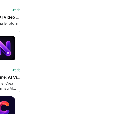
Gratis
VidZ : AI Video Maker
a le foto in
ografiche
 AI Video
Gratis
NexFrame: AI Video Maker
e: Crea
imati AI
 Foto