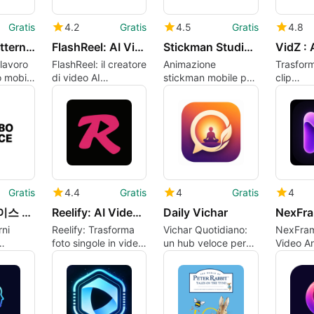
Gratis
4.2
Gratis
4.5
Gratis
4.8
Crochet Patterns Row Counter
FlashReel: AI Video Maker
Stickman Studio - 2D Animation
lavoro
FlashReel: il creatore
Animazione
Trasform
o mobile
di video AI
stickman mobile per
clip
e
trasforma le foto in
clip social veloci e
cinemat
torial
clip social animate
brevi storie
con VidZ
Maker
Gratis
4.4
Gratis
4
Gratis
4
콜라보스페이스 - 감도는 높게 인테리어는 쉽게
Reelify: AI Video Generator
Daily Vichar
rni
Reelify: Trasforma
Vichar Quotidiano:
NexFram
foto singole in video
un hub veloce per
Video An
one 3D e
AI pronti per i social
saluti visivi pronti
Brevi da
ati