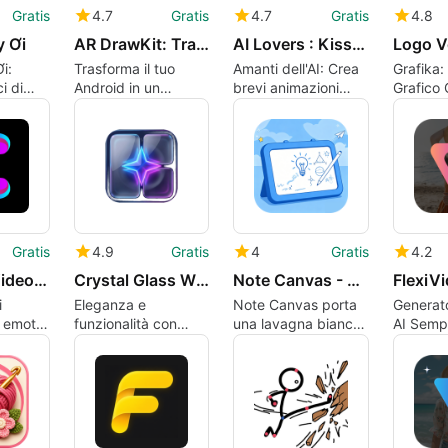
Gratis
4.7
Gratis
4.7
Gratis
4.8
y Ơi
AR DrawKit: Trace Sketch
AI Lovers : Kiss video maker
i:
Trasforma il tuo
Amanti dell'AI: Crea
Grafika:
i di
Android in un
brevi animazioni
Grafico
rso i
proiettore di
romantiche da foto
per And
matici
disegno AR preciso
e testo
Gratis
4.9
Gratis
4
Gratis
4.2
Kriya AI - Video Maker
Crystal Glass Widgets
Note Canvas - Offline Class
i
Eleganza e
Note Canvas porta
Generato
 emotivi
funzionalità con
una lavagna bianca
AI Sempl
chi
Crystal Glass
espandibile offline
Veloce
Widgets
alle sessioni di
studio Android