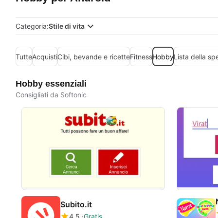
Categoria:
Stile di vita
Tutte
Acquisti
Cibi, bevande e ricette
Fitness
Hobby
Lista della sp
Hobby essenziali
Consigliati da Softonic
Subito.it
4.5
Gratis