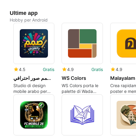
Ultime app
Hobby per Android
4.5
Gratis
4.9
Gratis
4.9
صمم بالعربي - مصمم صور احترافي
WS Colors
Studio di design
WS Colors porta le
Crea rapida
mobile arabo per
palette di Wada
poster e mem
visual di alta qualità
Sanzo nell'armadio e
Malayalam s
sui social media
nel design
Android