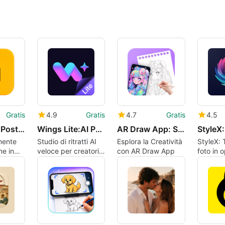
Gratis
4.9
Gratis
4.7
Gratis
4.5
Malayalam Poster Troll Maker
Wings Lite:AI PhotoVideo
AR Draw App: Sketch Trace
mente
Studio di ritratti AI
Esplora la Creatività
StyleX: 
e in
veloce per creatori
con AR Draw App
foto in 
u
social e cercatori di
dipinte 
lavoro
Android