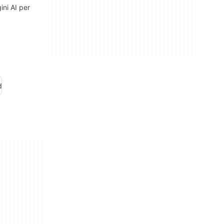
ni AI per
d