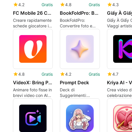
4.2
Gratis
4.8
Gratis
4.3
FC Mobile 26 Card Creator
BookFoldPro: Book Folding App
Giấy À Giấ
Creare rapidamente
BookFoldPro:
Giấy À Giấy Ơ
schede giocatore in
Convertire foto e
Viaggi artistic
stile FC 26 su
nomi in sculture di
carta attrave
Android
libri piegati
luoghi emble
del Vietnam
4.8
Gratis
4.2
Gratis
4.7
VideoX: Bring Photos Alive
Prompt Deck
Animare foto fisse in
Deck di
Crea video d
brevi video con AI
Suggerimenti:
celebrazione
su Android
Suggerimenti AI
da foto in po
curati per progetti
minuti
creativi