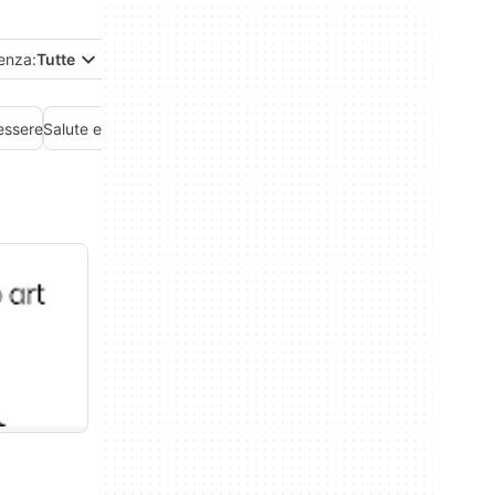
enza:
Tutte
essere
Salute e fitness
Servizi di biglietteria
Sport
Teatro