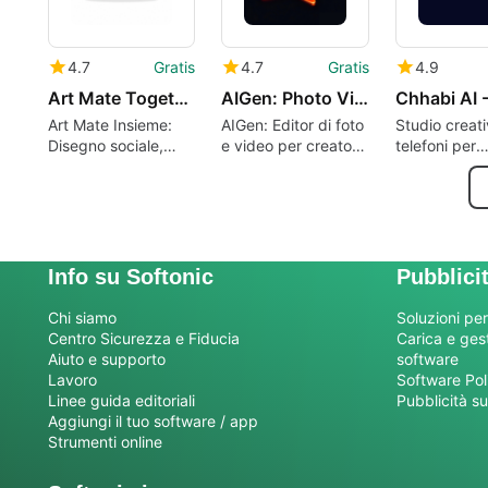
4.7
Gratis
4.7
Gratis
4.9
Art Mate Together: How to Draw
AIGen: Photo Video Editor
Art Mate Insieme:
AIGen: Editor di foto
Studio creat
Disegno sociale,
e video per creatori
telefoni per
pratica guidata e
di contenuti sui
immagini ist
battaglie dal vivo
social media
e brevi anima
Info su Softonic
Pubblici
Chi siamo
Soluzioni per
Centro Sicurezza e Fiducia
Carica e gesti
Aiuto e supporto
software
Lavoro
Software Pol
Linee guida editoriali
Pubblicità su
Aggiungi il tuo software / app
Strumenti online