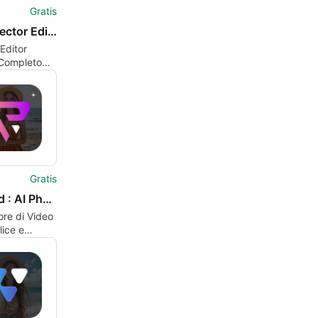
Gratis
Logo Vector Editor: Grafika
 Editor
 Completo
roid
Gratis
FlexiVid : AI Photo To Video
re di Video
ice e