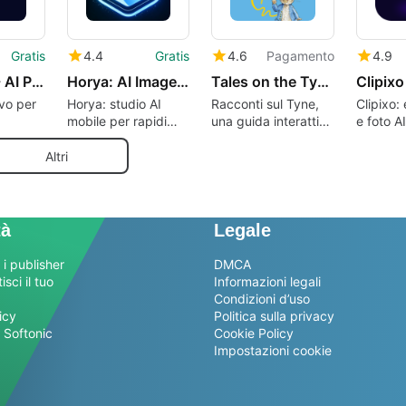
Gratis
4.4
Gratis
4.6
Pagamento
4.9
Chhabi AI - AI Photo Generator
Horya: AI Image Tools
Tales on the Tyne
ivo per
Horya: studio AI
Racconti sul Tyne,
Clipixo: 
mobile per rapidi
una guida interattiva
e foto AI
antanee
cambi di foto e
del sentiero di Peter
sociali
zioni
video
Rabbit
Altri
tà
Legale
 i publisher
DMCA
sci il tuo
Informazioni legali
Condizioni d’uso
icy
Politica sulla privacy
 Softonic
Cookie Policy
Impostazioni cookie