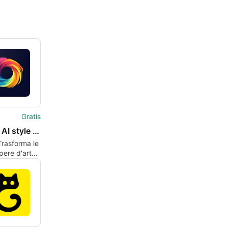
Gratis
StyleX: AI style transfer
Trasforma le
opere d'arte
da AI su