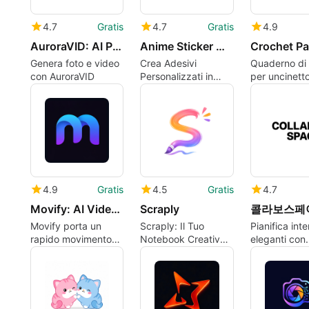
4.7
Gratis
4.7
Gratis
4.9
AuroraVID: AI Photo Video
Anime Sticker Maker Studio
Genera foto e video
Crea Adesivi
Quaderno di 
con AuroraVID
Personalizzati in
per uncinett
Stile Anime
con contator
integrato e tu
4.9
Gratis
4.5
Gratis
4.7
Movify: AI Video Generator
Scraply
Movify porta un
Scraply: Il Tuo
Pianifica inte
rapido movimento
Notebook Creativo
eleganti con
guidato dall'IA a
Digitale
visualizzazi
ritratti e personaggi
strumenti di
shopping cur