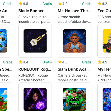
Gratis
4.8
Gratis
4.9
Gratis
4.2
Dino Family Adventure 3D
Blade Banner
Mr. Hollow: The Shadow Boss
Zed Ou
lla
Survival roguelite
Orrore stealth
FPS arc
o 3D:
incentrato sul party
claustrofobico dove
con zom
vata di
su Android,
la fuga dipende dal
cacciato
raverso
compatto, ciclo
silenzio
puntegg
d'azione mobile
Android
guidato dalla
squadra
Gratis
4.4
Gratis
4.5
Gratis
4.9
Super Dash Speed Run Hero 3D
RUNEGUN: Rogue Arcade Shooter
Slam Dunk Academy
Speed
RUNEGUN: Rogue
Carriera di basket
My Hero
 azione
Arcade Shooter
mobile costruita da
ARPG con
mobile
fonde rune con il
esercizi all'azione
qualità 
gioco di tiro arcade
sul campo
combatt
professionale
veloce