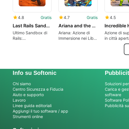
4.8
Gratis
4.7
Gratis
4.5
Last Rails Sandbox
Ariana and the Elder Codex
Ultimo Sandbox di
Ariana: Azione di
Azione di su
Rails:
Immersione nei Libri
in città aper
Sopravvivenza su
con Flair Anime
combattimen
treno blindato su
Disegnato a Mano
arcade su An
binari mobili
Info su Softonic
Pubblici
Chi siamo
Soluzioni per
Centro Sicurezza e Fiducia
Carica e gesti
Aiuto e supporto
software
Lavoro
Software Pol
Linee guida editoriali
Pubblicità su
Aggiungi il tuo software / app
Strumenti online