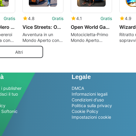
Gratis
4.8
Gratis
4.1
Gratis
4.9
Incredible Hero Battle Field
Vice Streets: Open World
Open World Gangster Bike Game
pereroi
Avventura in un
Motocicletta‑Primo
Ritratto 
ta con
Mondo Aperto con
Mondo Aperto
sopravv
to
Vice Streets
Azione per Mobile
offre co
droid
Crimine e Inseguiti
ricche d
Altri
tà
Legale
 i publisher
DMCA
sci il tuo
Informazioni legali
Condizioni d’uso
icy
Politica sulla privacy
 Softonic
Cookie Policy
Impostazioni cookie