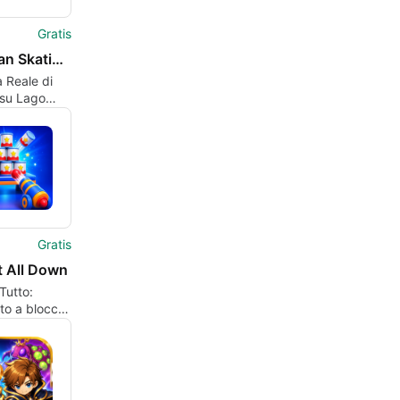
Gratis
Last Man Skating - Hockey Mess
a Reale di
su Lago
 Ambientata
 di Ghiaccio
Riducono
Gratis
t All Down
Tutto:
to a blocchi
alla fisica
ioco veloce