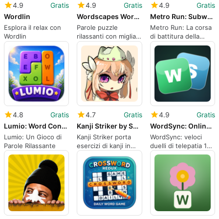
4.9
Gratis
4.9
Gratis
4.9
Gratis
Wordlin
Wordscapes Word Blast
Metro Run: Subway Typing Race
Esplora il relax con
Parole puzzle
Metro Run: La corsa
Wordlin
rilassanti con migliaia
di battitura della
di livelli e arte
metropolitana
scenica
trasforma la battitura
in gare di transito
4.8
Gratis
4.7
Gratis
4.9
Gratis
Lumio: Word Connect Puzzle
Kanji Striker by Shima Bird
WordSync: Online Word Matching
Lumio: Un Gioco di
Kanji Striker porta
WordSync: veloci
Parole Rilassante
esercizi di kanji in
duelli di telepatia 1v1
stile arcade e un
per giocatori Android
bestiario