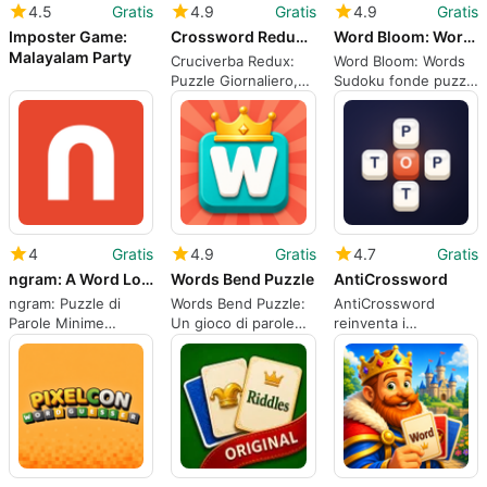
4.5
Gratis
4.9
Gratis
4.9
Gratis
Imposter Game:
Crossword Redux: Daily Puzzle
Word Bloom: Words Sudoku
Malayalam Party
Cruciverba Redux:
Word Bloom: Words
Puzzle Giornaliero,
Sudoku fonde puzzle
cruciverba giornalieri
logici con la crescita
puliti per menti
del giardino
mobili
4
Gratis
4.9
Gratis
4.7
Gratis
ngram: A Word Lovers Game
Words Bend Puzzle
AntiCrossword
ngram: Puzzle di
Words Bend Puzzle:
AntiCrossword
Parole Minime
Un gioco di parole
reinventa i
Focalizzato sulla
mobile incentrato
cruciverba adattando
Scoperta del Lessico
sulla velocità e con
le parole in griglie
un tocco di torsione
vuote