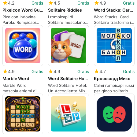
4.2
Gratis
4.5
Gratis
4.9
Gratis
Pixelcon Word Guesser
Solitaire Riddles
Word Stacks: Card Solitaire
Pixelcon Indovina
I rompicapi di
Word Stacks: Card
Parola: Rompicapi
Solitaire mescolano
Solitaire trasforma il
rapidi basati sui pixel
puzzle di carte da
gioco di parole in
per Android
solo con sfide di
puzzle basati su
parole
carte
4.9
Gratis
4.9
Gratis
4.7
Gratis
Marble Word
Word Solitaire Hotel
Кроссворд Микс
Marble Word
Word Solitaire Hotel:
Calmi rompicapi russi
mescola enigmi di
Un Accogliente Mix
per gioco solitario e
categoria con
di Parole e Design
pratica del
fusione guidata dalla
vocabolario
fisica