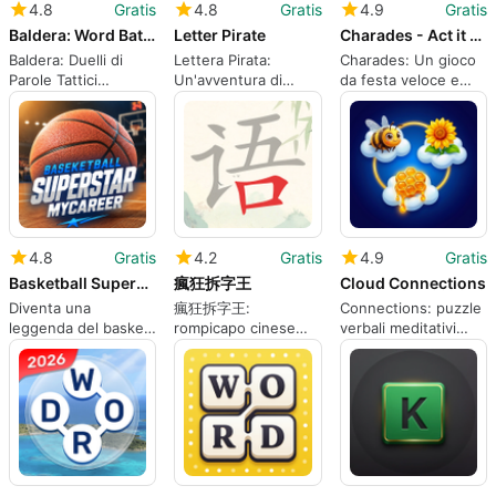
4.8
Gratis
4.8
Gratis
4.9
Gratis
Baldera: Word Battle Game
Letter Pirate
Charades - Act it Out
Baldera: Duelli di
Lettera Pirata:
Charades: Un gioco
Parole Tattici
Un'avventura di
da festa veloce e
Ambientati in
parole nautiche con
mobile per
un'Arena Fantastica
progresso tracciato
indovinare i film
4.8
Gratis
4.2
Gratis
4.9
Gratis
Basketball Superstar MyCareer
瘋狂拆字王
Cloud Connections
Diventa una
瘋狂拆字王:
Connections: puzzle
leggenda del basket
rompicapo cinese
verbali meditativi
con Basketball
sulla scomposizione
basati su
Superstar
dei caratteri
associazioni