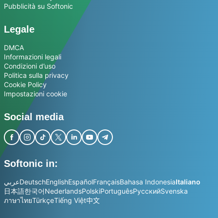
Pubblicità su Softonic
Legale
DMCA
Informazioni legali
Condizioni d’uso
Politica sulla privacy
Cookie Policy
Impostazioni cookie
Social media
Softonic in:
عربي
Deutsch
English
Español
Français
Bahasa Indonesia
Italiano
日本語
한국어
Nederlands
Polski
Português
Русский
Svenska
ภาษาไทย
Türkçe
Tiếng Việt
中文