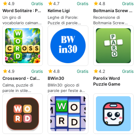
4.9
Gratis
4.7
Gratis
4.8
Gratis
Word Solitaire : Puzzle Sort
Kelime Ligi
Boltmania Screw Vibe
Un giro di
Leghe di Parole:
Recensione di
vocabolario calmante
Puzzle di parole
Boltmania Screw
su solitario per
turchi competitivi
Vibe: Un Puzzle
giocatori riflessivi
con classifiche
Avvincente
nazionali
4.9
Gratis
4.8
Gratis
4.2
Gratis
Crossword - Calm Words Puzzle
BWin30
Parolix Word
Puzzle Game
Calma, puzzle di
BWin30: gioco di
parole in stile
parole per feste a
cruciverba per una
tema Botswana di 30
pratica quotidiana
secondi per gruppi
rilassata