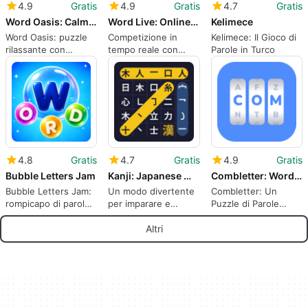
4.9
Gratis
4.9
Gratis
4.7
Gratis
Word Oasis: Calm Puzzle Game
Word Live: Online Word Game
Kelimece
Word Oasis: puzzle
Competizione in
Kelimece: Il Gioco di
rilassante con
tempo reale con
Parole in Turco
giardino virtuale e
Word Live
parole
4.8
Gratis
4.7
Gratis
4.9
Gratis
Bubble Letters Jam
Kanji: Japanese Word Search
Combletter: Word Puzzle
Bubble Letters Jam:
Un modo divertente
Combletter: Un
rompicapo di parole
per imparare e
Puzzle di Parole
rilassante con bolle
praticare i kanji
Avvincente
Altri